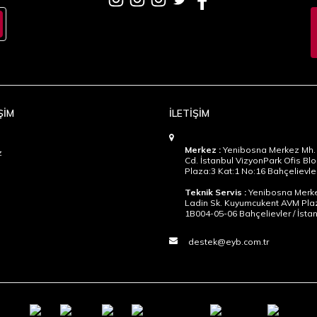
ŞİM
İLETİŞİM
Merkez :
Yenibosna Merkez Mh. 
z
Cd. İstanbul VizyonPark Ofis Blo
Plaza:3 Kat:1 No:16 Bahçelievler
Teknik Servis :
Yenibosna Merke
Ladin Sk. Kuyumcukent AVM Pla
1B004-05-06 Bahçelievler / İsta
destek@eyb.com.tr