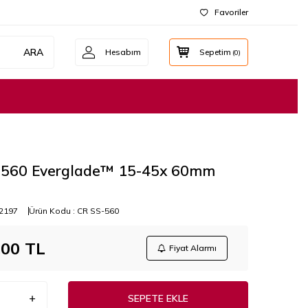
Favoriler
ARA
Hesabım
Sepetim
(
0
)
-560 Everglade™ 15-45x 60mm
2197
Ürün Kodu :
CR SS-560
,00
TL
Fiyat Alarmı
SEPETE EKLE