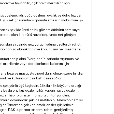
akt ve taşınabilir, açık hava meraklıları için
uş gözlemciliği, doğa gözlemi, avcılık ve daha fazlası
lı, yüksek çözünürlüklü görüntüleme için maksimum ışık
anacak şekilde üretilen bu gözlem dürbünü hem suya
asında olun, her türlü hava koşulunda net görüşler
eansları sırasında göz yorgunluğunu azaltarak rahat
r yapmanıza olanak tanır ve konunuzun her mesafede
sarıma sahip olan Everglade™, sahada taşınması ve
i arazilerde veya dar alanlarda kullanım için
lens bezi ve masaüstü tripod dahil olmak üzere bir dizi
malı ve kullanıma hazır kalmasını sağlar.
çok yönlülüğü keşfedin. 15x ila 45x büyütme aralığı
ve bu da onu kuş gözlemciliği, yaban hayatı gözlemi,
gözlemliyor olun ister manzaraları tarıyor olun,
manlara dayanacak şekilde üretilen bu teleskop hem su
ar. Tamamen çok kaplamalı lensler ışık iletimini
Açısal BAK-4 prizma tasarımı rahat, genişletilmiş