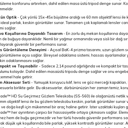
üleme konforunu artırırken, dahil edilen masa üstü tripod denge sunar. Komp
meldir.
ün Optik
-
Çok yönlü 15x-45x büyütme aralığı ve 60 mm objektif lensi ile k
n ideal parlak, keskin görüntüler sunar. Tamamen çok kaplamalı lensler can
imi sağlar.
a Koşullarına Dayanıklı Tasarım
-
En zorlu dış mekan koşullarına day
 de buğuya dayanıklıdır. Nemli bir yağmur ormanında veya sisli bir dağ sır
layarak güvenilir bir performans sunar.
s Görüntüleme Deneyimi
-
Açısal BaK-4 prizma tasarımı, uzun gözlem s
 görüntüleme açısı sağlar. Bireysel odaklama sistemi, hassas ayarlamala
kin odaklanmasını sağlar.
pakt ve Taşınabilir
-
Sadece 2,14 pound ağırlığında ve kompakt bir ta
ulumu kolaydır. Dahil edilen masaüstü tripodu denge sağlar ve onu engebel
emmel hale getirir.
m Aksesuar Seti
-
Yumuşak koruyucu kılıf, lens ve göz merceği kapakları, 
esuarla birlikte gelir. Bu aksesuarlar, dürbününüzün her zaman temiz, koru
lade™ HD Su Geçirmez Gözlem Teleskobu (SS-560) ile olağanüstü netlik ve 
mm objektif lensi ile bu gözlem teleskobu keskin, parlak görüntüler sunar 
k ve doğa keşfi için mükemmel bir araç haline getirir. İster uzaktaki kuşları 
ade™ her ayrıntının çarpıcı bir hassasiyetle ortaya çıkmasını sağlar. Ele
ez hem de buğu geçirmezdir ve her türlü havada güvenilir performans sağl
rak düşük ışık koşullarında bile parlak, yüksek kontrastlı görüntüler sunar. 