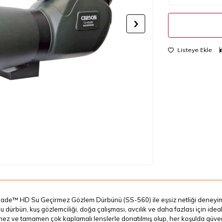
Listeye Ekle
lade™ HD Su Geçirmez Gözlem Dürbünü (SS-560) ile eşsiz netliği deneyim
u dürbün, kuş gözlemciliği, doğa çalışması, avcılık ve daha fazlası için ide
ez ve tamamen çok kaplamalı lenslerle donatılmış olup, her koşulda güven