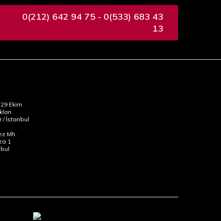
0(212) 642 94 75 - 0(533) 683 43
13
29 Ekim
kları
 / İstanbul
z Mh .
za 1
nbul