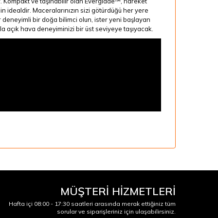
 Kompakt ve taşınabilir olan Everglade™, hareket
n idealdir. Maceralarınızın sizi götürdüğü her yere
er deneyimli bir doğa bilimci olun, ister yeni başlayan
yla açık hava deneyiminizi bir üst seviyeye taşıyacak.
MÜŞTERİ HİZMETLERİ
Hafta içi 08:00 - 17:30 saatleri arasında merak ettiğiniz tüm
sorular ve siparişleriniz için ulaşabilirsiniz.