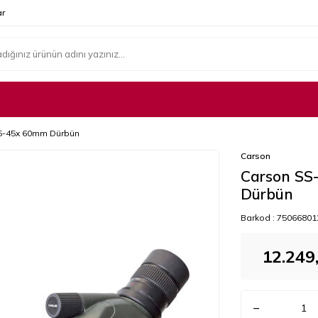
r
5-45x 60mm Dürbün
Carson
Carson SS
Dürbün
Barkod :
75066801
12.249