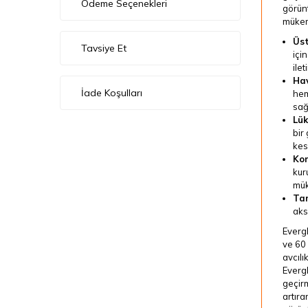
Ödeme Seçenekleri
görünt
mükem
Üst
Tavsiye Et
içi
ilet
Hav
İade Koşulları
hem
sağ
Lük
bir
kes
Kom
kur
mük
Ta
aks
Everg
ve 60 
avcılı
Evergl
geçirm
artıra