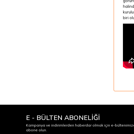
görün
halind
kurulu
biri o
E - BÜLTEN ABONELİĞİ
Kampanya ve indirimlerden haberdar olmak için e-bültenimiz
abone olun.