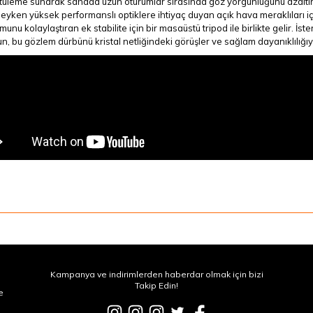
tüleme sunarak sahada uzun oturumlar sırasında göz yorgunluğunu azaltır.
eyken yüksek performanslı optiklere ihtiyaç duyan açık hava meraklıları içi
munu kolaylaştıran ek stabilite için bir masaüstü tripod ile birlikte gelir. İst
lun, bu gözlem dürbünü kristal netliğindeki görüşler ve sağlam dayanıklılığı
Kampanya ve indirimlerden haberdar olmak için bizi
Takip Edin!
e