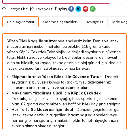
Paylaş
Listeye Ekle
Tavsiye Et
Ürün Açıklaması
Ödeme Seçenekleri
Tavsiye Et
İade Koşul
Yüzen Bilek Kayışı ile su üzerinde endişesiz kalın. Deniz ve jet ski
maceraları için mükemmel olan bu bileklik, 115 grama kadar
yüzen Köpük Çekirdek Teknolojisi ile değerli eşyalarınızı güvende
tutar. Hafif, rahat ve kolayca fark edilebilen desenlerde mevcut
olan bu bileklik, su kayağı, tekne gezisi ve plaj günleri için idealdir.
Jet ski aksesuarlarınıza olmazsa olmaz bir ektir.
Ekipmanlarınızı Yüzen Bileklikle Güvende Tutun
-
Değerli
eşyalarınızı bu yüzen kayışa takarak tüm su aktiviteleriniz
sırasında onları koruyun ve su üstünde tutun.
Maksimum Yüzdürme Gücü için Köpük Çekirdek
Teknolojisi
-
Jet ski ve su kayağı gibi su sporları için mükemmel
olan, 62 grama kadar yüzebilen hafif bir bilek kayışına sahiptir.
Her Türlü Su Macerası İçin İdeal
-
Denizde geçirilen bir gün,
jet ski, tekne gezisi, plaj gezileri, havuz başı eğlenceleri veya
herhangi bir su sporu için mükemmeldir; temel ihtiyaçlarınızın
elinizin altında olmasını sağlar.