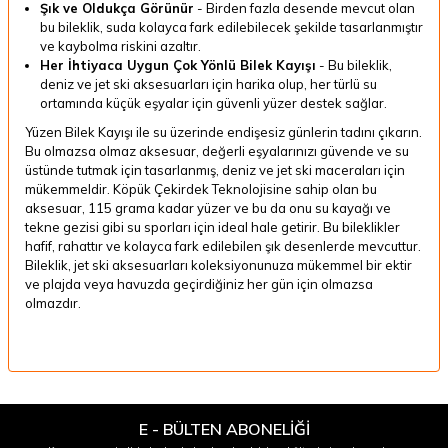
Şık ve Oldukça Görünür
-
Birden fazla desende mevcut olan
bu bileklik, suda kolayca fark edilebilecek şekilde tasarlanmıştır
ve kaybolma riskini azaltır.
Her İhtiyaca Uygun Çok Yönlü Bilek Kayışı
-
Bu bileklik,
deniz ve jet ski aksesuarları için harika olup, her türlü su
ortamında küçük eşyalar için güvenli yüzer destek sağlar.
Yüzen Bilek Kayışı ile su üzerinde endişesiz günlerin tadını çıkarın.
Bu olmazsa olmaz aksesuar, değerli eşyalarınızı güvende ve su
üstünde tutmak için tasarlanmış, deniz ve jet ski maceraları için
mükemmeldir. Köpük Çekirdek Teknolojisine sahip olan bu
aksesuar, 115 grama kadar yüzer ve bu da onu su kayağı ve
tekne gezisi gibi su sporları için ideal hale getirir. Bu bileklikler
hafif, rahattır ve kolayca fark edilebilen şık desenlerde mevcuttur.
Bileklik, jet ski aksesuarları koleksiyonunuza mükemmel bir ektir
ve plajda veya havuzda geçirdiğiniz her gün için olmazsa
olmazdır.
E - BÜLTEN ABONELİĞİ