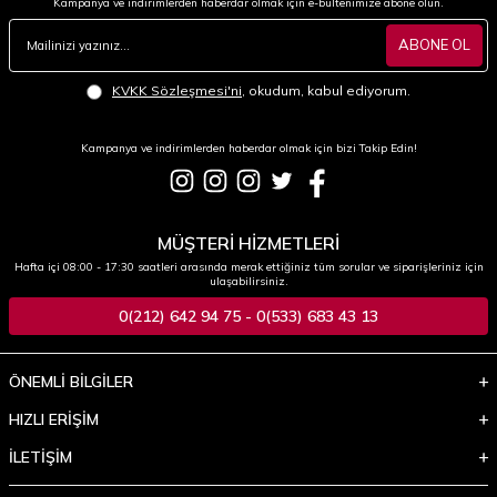
Kampanya ve indirimlerden haberdar olmak için e-bültenimize abone olun.
ABONE OL
KVKK Sözleşmesi'ni
, okudum, kabul ediyorum.
Kampanya ve indirimlerden haberdar olmak için bizi Takip Edin!
MÜŞTERİ HİZMETLERİ
Hafta içi 08:00 - 17:30 saatleri arasında merak ettiğiniz tüm sorular ve siparişleriniz için
ulaşabilirsiniz.
0(212) 642 94 75 - 0(533) 683 43 13
ÖNEMLİ BİLGİLER
HIZLI ERİŞİM
İLETİŞİM