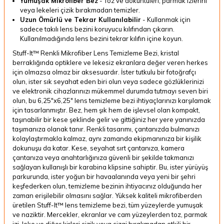
Yumuşak Mikrofiber Bez
-
Toz ve döküntüleri, parmak izlerini
veya lekeleri çizik bırakmadan temizler.
Uzun Ömürlü ve Tekrar Kullanılabilir
-
Kullanmak için
sadece takılı lens bezini koruyucu kılıfından çıkarın.
Kullanılmadığında lens bezini tekrar kılıfın içine koyun.
Stuff-It™ Renkli Mikrofiber Lens Temizleme Bezi, kristal
berraklığında optiklere ve lekesiz ekranlara değer veren herkes
için olmazsa olmaz bir aksesuardır. İster tutkulu bir fotoğrafçı
olun, ister sık ​​seyahat eden biri olun veya sadece gözlüklerinizi
ve elektronik cihazlarınızı mükemmel durumda tutmayı seven biri
olun, bu 6,25"x6,25" lens temizleme bezi ihtiyaçlarınızı karşılamak
için tasarlanmıştır. Bez, hem şık hem de işlevsel olan kompakt,
taşınabilir bir kese şeklinde gelir ve gittiğiniz her yere yanınızda
taşımanıza olanak tanır. Renkli tasarımı, çantanızda bulmanızı
kolaylaştırmakla kalmaz, aynı zamanda ekipmanınıza bir kişilik
dokunuşu da katar. Kese, seyahat sırt çantanıza, kamera
çantanıza veya anahtarlığınıza güvenli bir şekilde takmanızı
sağlayan kullanışlı bir karabina klipsine sahiptir. Bu, ister yürüyüş
parkurunda, ister yoğun bir havaalanında veya yeni bir şehri
keşfederken olun, temizleme bezinin ihtiyacınız olduğunda her
zaman erişilebilir olmasını sağlar. Yüksek kaliteli mikrofiberden
üretilen Stuff-It™ lens temizleme bezi, tüm yüzeylerde yumuşak
ve naziktir. Mercekler, ekranlar ve cam yüzeylerden toz, parmak
izi, leke ve diğer kirleri çizik veya çizgi bırakmadan etkili bir