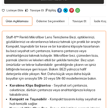
Paylaş
Listeye Ekle
Tavsiye Et
Ürün Açıklaması
Ödeme Seçenekleri
Tavsiye Et
İade Koşul
Stuff-It™ Renkli Mikrofiber Lens Temizleme Bezi, optiklerinizi,
gözlüklerinizi ve ekranlarınızı lekesiz tutmak için pratik bir araçtır.
Kompakt, taşınabilir bir kese ve bir karabina klipsiyle tasarlanan
bu bezi seyahat sırt çantanıza, kamera çantanıza veya
anahtarlığınıza takmak kolaydır. Mikrofiber bez, çizmeden tozu,
parmak izlerini ve lekeleri etkili bir şekilde temizler. Bez uzun
ömürlüdür ve tekrar kullanılabilir: gerektiğinde çıkarın ve işiniz
bittiğinde keseye geri koyun. Bakım: BEZİ yalnızca hafif
deterjanla elde yıkayın. Not: Daha küçük veya daha büyük
boyutlar için sırasıyla SN-10 veya SN-80 modellerimize bakın.
Karabina Klips Bağlantısı
-
Seyahat sırt çantanıza,
ceketinize, dürbün çantanıza veya anahtarlığınıza kolayca
takabilirsiniz.
Kompakt ve Taşınabilir
-
Kompakt tasarımı kolay seyahat ve
hızlı temizlik sağlar.