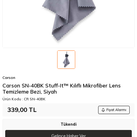
Carson
Carson SN-40BK Stuff-It™ Kılıflı Mikrofiber Lens
Temizleme Bezi, Siyah
Ürün Kodu :
CR SN-40BK
339,00
TL
Fiyat Alarmı
Tükendi
Gelince Haber Ver