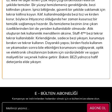
şekilde temizler. Bir yüzeyi temizlemeniz gerektiğinde, bezi
kılıfından çıkarın. İşiniz bittiğinde, güvenli bir şekilde saklamak için
tekrar kılıfına koyun. Kılıf, kullanılmadığında bezi toz ve kirden
korur, böylece ihtiyacınız olduğunda her zaman kusursuz bir
temizlik sağlamaya hazırdır. Bu temizleme bezinin öne çıkan
özelliklerinden biri de yeniden kullanılabilir olmasıdır. Atık
oluşturan tek kullanımlık mendillerin aksine, Stuff-It™ bezi tekrar
tekrar kullanılabilir. Kirlendiğinde, sadece bezi yıkayın, kurumaya
bırakın ve tekrar kullanın. Dayanıklı yapısı, birden fazla kullanım
ve yıkamadan sonra bile etkinliğini korumasını sağlayarak, optik
ve elektronik cihazlarınızın bakımı için sürdürülebilir ve uygun
maliyetli bir seçenek haline getirir. Bakım: BEZİ yalnızca hafif
deterjanla elde yıkayın
E - BÜLTEN ABONELİĞİ
Kampanya ve indirimlerden haberdar olmak için e-bültenimize abone olun.
ABONE OL