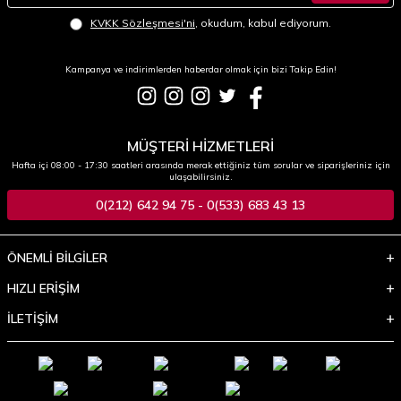
KVKK Sözleşmesi'ni
, okudum, kabul ediyorum.
Kampanya ve indirimlerden haberdar olmak için bizi Takip Edin!
MÜŞTERİ HİZMETLERİ
Hafta içi 08:00 - 17:30 saatleri arasında merak ettiğiniz tüm sorular ve siparişleriniz için
ulaşabilirsiniz.
0(212) 642 94 75 - 0(533) 683 43 13
ÖNEMLİ BİLGİLER
HIZLI ERİŞİM
İLETİŞİM