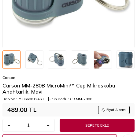
Carson
Carson MM-280B MicroMini™ Cep Mikroskobu
Anahtarlık, Mavi
Barkod :
750668012463
Ürün Kodu :
CR MM-280B
489,00
TL
Fiyat Alarmı
SEPETE EKLE