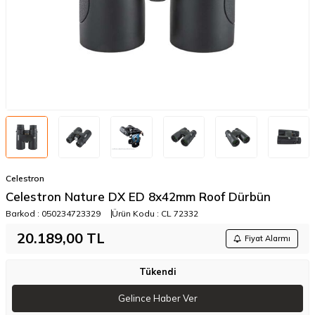
Celestron
Celestron Nature DX ED 8x42mm Roof Dürbün
Barkod :
050234723329
Ürün Kodu :
CL 72332
20.189,00
TL
Fiyat Alarmı
Tükendi
Gelince Haber Ver