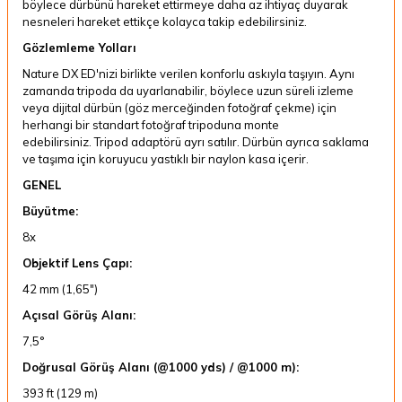
böylece dürbünü hareket ettirmeye daha az ihtiyaç duyarak
nesneleri hareket ettikçe kolayca takip edebilirsiniz.
Gözlemleme Yolları
Nature DX ED'nizi birlikte verilen konforlu askıyla taşıyın.
Aynı
zamanda tripoda da uyarlanabilir, böylece uzun süreli izleme
veya dijital dürbün (göz merceğinden fotoğraf çekme) için
herhangi bir standart fotoğraf tripoduna monte
edebilirsiniz.
Tripod adaptörü ayrı satılır.
Dürbün ayrıca saklama
ve taşıma için koruyucu yastıklı bir naylon kasa içerir.
GENEL
Büyütme:
8x
Objektif Lens Çapı:
42 mm (1,65")
Açısal Görüş Alanı:
7,5°
Doğrusal Görüş Alanı (@1000 yds) / @1000 m):
393 ft (129 m)