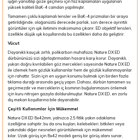
ışığın yansıtılıp göze geçmesi için faz kaplamaları uygulanan
yüksek kaliteli BaK-4 camdan yapılmıştır.
Tamamen çoklu kaplamalı lensler ve BaK-4 prizmaları bir araya
getirildiğinde, olağanüstü derecede parlak, son derece ayrıntılı
görüntüler için ışık iletimini maksimuma çıkarır.
ED objektif lensleri,
özellikle düşük ışık koşullarında bu özellikleri daha da geliştirir.
Vücut
Dayanıklı kauçuk zırhlı, polikarbon muhafaza, Nature DX ED
dürbününüzü sizi ağırlaştırmadan hasara karşı korur.
Dayanıklı,
yukarı doğru kıvrılabilen göz mercekleri sayesinde Nature DX ED
ile izlemek hem gözlük kullananlar hem de gözlük kullanmayanlar
için rahattır.
Sizin için en uygun konumu bulmak için birden fazla
tıklama durağı arasında geçiş yapın.
Dahası, dürbün tamamen su
geçirmezdir ve merceklerin iç kısmının buğulanmasını önlemek
için kuru nitrojen gazıyla doldurulmuştur.
Nature DX ED, en zorlu
dış mekan koşullarına bile dayanabilir.
Çeşitli Kullanımlar İçin Mükemmel
Nature DX ED 8x42mm, yalnızca 2,5 fitlik yakın odaklama
özelliğine sahiptir; bu da onu kuşları, kelebekleri, bitkileri veya
yakındaki diğer nesneleri görüntülemek için mükemmel
kılar.
Uzak görüş için 8x42 modeli geniş bir görüş alanı sunar,