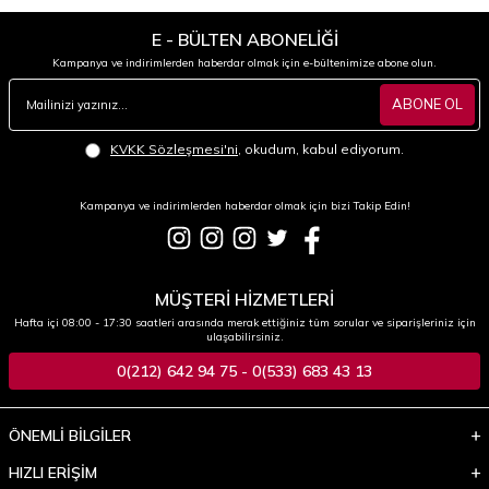
E - BÜLTEN ABONELİĞİ
Kampanya ve indirimlerden haberdar olmak için e-bültenimize abone olun.
ABONE OL
KVKK Sözleşmesi'ni
, okudum, kabul ediyorum.
Kampanya ve indirimlerden haberdar olmak için bizi Takip Edin!
MÜŞTERİ HİZMETLERİ
Hafta içi 08:00 - 17:30 saatleri arasında merak ettiğiniz tüm sorular ve siparişleriniz için
ulaşabilirsiniz.
0(212) 642 94 75 - 0(533) 683 43 13
ÖNEMLİ BİLGİLER
HIZLI ERİŞİM