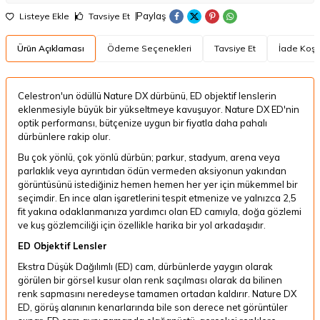
Paylaş
Listeye Ekle
Tavsiye Et
Ürün Açıklaması
Ödeme Seçenekleri
Tavsiye Et
İade Koşul
Celestron'un ödüllü Nature DX dürbünü, ED objektif lenslerin
eklenmesiyle büyük bir yükseltmeye kavuşuyor.
Nature DX ED'nin
optik performansı, bütçenize uygun bir fiyatla daha pahalı
dürbünlere rakip olur.
Bu çok yönlü, çok yönlü dürbün; parkur, stadyum, arena veya
parlaklık veya ayrıntıdan ödün vermeden aksiyonun yakından
görüntüsünü istediğiniz hemen hemen her yer için mükemmel bir
seçimdir.
En ince alan işaretlerini tespit etmenize ve yalnızca 2,5
fit yakına odaklanmanıza yardımcı olan ED camıyla, doğa gözlemi
ve kuş gözlemciliği için özellikle harika bir yol arkadaşıdır.
ED Objektif Lensler
Ekstra Düşük Dağılımlı (ED) cam, dürbünlerde yaygın olarak
görülen bir görsel kusur olan renk saçılması olarak da bilinen
renk sapmasını neredeyse tamamen ortadan kaldırır.
Nature DX
ED, görüş alanının kenarlarında bile son derece net görüntüler