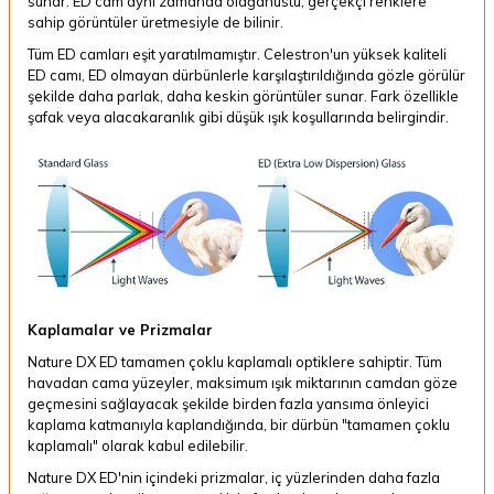
sunar.
ED cam aynı zamanda olağanüstü, gerçekçi renklere
sahip görüntüler üretmesiyle de bilinir.
Tüm ED camları eşit yaratılmamıştır.
Celestron'un yüksek kaliteli
ED camı, ED olmayan dürbünlerle karşılaştırıldığında gözle görülür
şekilde daha parlak, daha keskin görüntüler sunar.
Fark özellikle
şafak veya alacakaranlık gibi düşük ışık koşullarında belirgindir.
Kaplamalar ve Prizmalar
Nature DX ED tamamen çoklu kaplamalı optiklere sahiptir.
Tüm
havadan cama yüzeyler, maksimum ışık miktarının camdan göze
geçmesini sağlayacak şekilde birden fazla yansıma önleyici
kaplama katmanıyla kaplandığında, bir dürbün "tamamen çoklu
kaplamalı" olarak kabul edilebilir.
Nature DX ED'nin içindeki prizmalar, iç yüzlerinden daha fazla