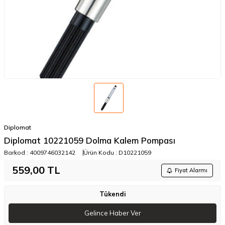
Diplomat
​Diplomat 10221059 Dolma Kalem Pompası
Barkod :
4009746032142
Ürün Kodu :
D10221059
559,00
TL
Fiyat Alarmı
Tükendi
Gelince Haber Ver