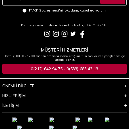
KVKK Sözleşmesi'ni
, okudum, kabul ediyorum.
Kampanya ve indirimlerden haberdar olmak için bizi Takip Edin!
MÜŞTERİ HİZMETLERİ
Hafta içi 08:00 - 17:30 saatleri arasında merak ettiğiniz tüm sorular ve siparişleriniz için
ulaşabilirsiniz.
0(212) 642 94 75 - 0(533) 683 43 13
ÖNEMLİ BİLGİLER
HIZLI ERİŞİM
İLETİŞİM