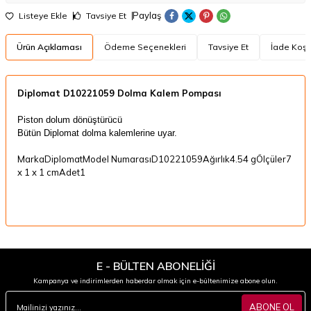
Paylaş
Listeye Ekle
Tavsiye Et
Ürün Açıklaması
Ödeme Seçenekleri
Tavsiye Et
İade Koşul
​Diplomat D10221059 Dolma Kalem Pompası
Piston dolum dönüştürücü
Bütün Diplomat dolma kalemlerine uyar
.
MarkaDiplomatModel NumarasıD10221059Ağırlık4.54 gÖlçüler7
x 1 x 1 cmAdet1
E - BÜLTEN ABONELİĞİ
Kampanya ve indirimlerden haberdar olmak için e-bültenimize abone olun.
ABONE OL