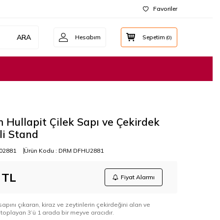
Favoriler
ARA
Hesabım
Sepetim
(
0
)
Hullapit Çilek Sapı ve Çekirdek
li Stand
02881
Ürün Kodu :
DRM DFHU2881
TL
Fiyat Alarmı
 sapını çıkaran, kiraz ve zeytinlerin çekirdeğini alan ve
 toplayan 3’ü 1 arada bir meyve aracıdır.