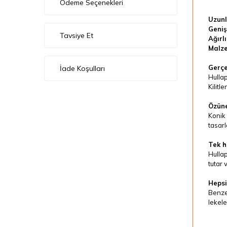
Ödeme Seçenekleri
Uzunl
Genişl
Tavsiye Et
Ağırlı
Malz
Gerçe
İade Koşulları
Hullap
Kilitl
Özüne
Konik 
tasarl
Tek h
Hullap
tutar 
Hepsi
Benzer
lekele