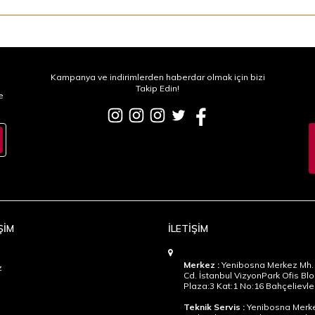
Kampanya ve indirimlerden haberdar olmak için bizi
Takip Edin!
e
ŞİM
İLETİŞİM
Merkez :
Yenibosna Merkez Mh. 
z
Cd. İstanbul VizyonPark Ofis Blo
Plaza:3 Kat:1 No:16 Bahçelievler
Teknik Servis :
Yenibosna Merke