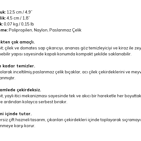
uk:
12,5 cm / 4,9”
ik:
4,5 cm / 1,8”
k:
0,07 kg / 0,15 lb
eme:
Polipropilen, Naylon, Paslanmaz Çelik
kten çok amaçlı.
it; çilek ve domates sap çıkarıcıyı, ananas göz temizleyiciyi ve kiraz ile zeyti
enebilir yapısı sayesinde kapalı konumda kompakt şekilde saklanabilir.
 kadar temizler.
olarak inceltilmiş paslanmaz çelik bıçaklar, acı çilek çekirdeklerini ve me
anmıştır.
amlede çekirdeksiz.
it, yaylı itici mekanizması sayesinde tek ve akıcı bir hareketle her boyuttaki
ve ardından kolayca serbest bırakır.
ni içinde tutar.
siz çift hazneli tasarım, çıkarılan çekirdekleri içinde toplayarak sıçramayı ö
nmeye karşı korur.