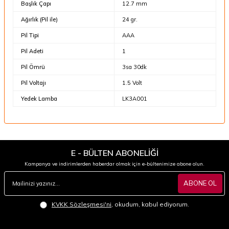
Başlık Çapı
12.7 mm
Ağırlık (Pil ile)
24 gr.
Pil Tipi
AAA
Pil Adeti
1
Pil Ömrü
3sa 30dk
Pil Voltajı
1.5 Volt
Yedek Lamba
LK3A001
E - BÜLTEN ABONELİĞİ
Kampanya ve indirimlerden haberdar olmak için e-bültenimize abone olun.
ABONE OL
KVKK Sözleşmesi'ni
, okudum, kabul ediyorum.