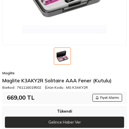
Maglite
Maglite K3AKY2R Solitaire AAA Fener (Kutulu)
Barkod :
761116019502
Ürün Kodu :
MG K3AKY2R
669,00
TL
Fiyat Alarmı
Tükendi
Gelince Haber Ver