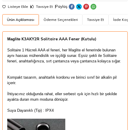
Paylaş
Listeye Ekle
Tavsiye Et
Ürün Açıklaması
Ödeme Seçenekleri
Tavsiye Et
İade Koşul
K3AKY2R Solitaire AAA Fener (Kutulu)
Maglite
Solitaire 1 Hücreli AAA el feneri, her Maglite el fenerinde bulunan
aynı hassas mühendislik ve işçiliği sunar. Eşsiz şekli ile Solitaire
feneri, anahtarlığınıza, sırt çantanıza veya çantanıza kolayca sığar.
Kompakt tasarım, anahtarlık kordonu ve birinci sınıf bir alkalin pil
içerir.
İhtiyacınız olduğunda rahat, eller serbest ışık için hızlı bir şekilde
ayakta duran mum moduna dönüşür.
Suya Dayanıklı (Tip) : IPX4