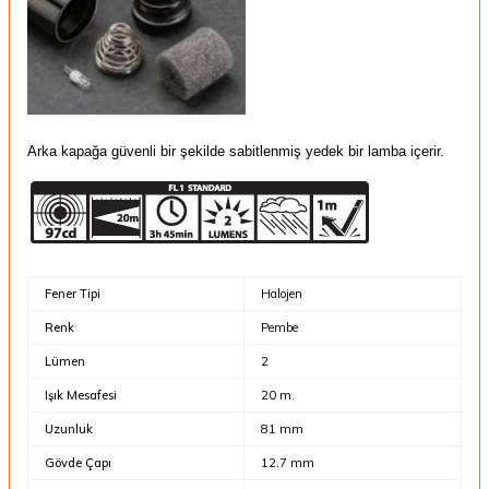
Arka kapağa güvenli bir şekilde sabitlenmiş yedek bir lamba içerir.
Fener Tipi
Halojen
Renk
Pembe
Lümen
2
Işık Mesafesi
20 m.
Uzunluk
81 mm
Gövde Çapı
12.7 mm