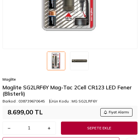
Maglite
Maglite SG2LRF6Y Mag-Tac 2Cell CR123 LED Fener
(Blisterli)
Barkod :
038739670645
Ürün Kodu :
MG SG2LRF6Y
8.699,00
TL
Fiyat Alarmı
SEPETE EKLE