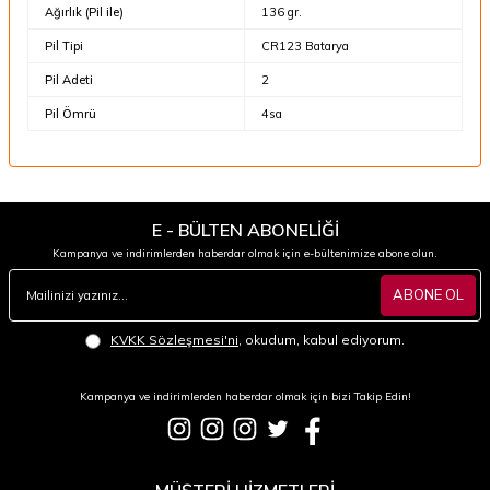
Ağırlık (Pil ile)
136 gr.
Pil Tipi
CR123 Batarya
Pil Adeti
2
Pil Ömrü
4sa
E - BÜLTEN ABONELİĞİ
Kampanya ve indirimlerden haberdar olmak için e-bültenimize abone olun.
ABONE OL
KVKK Sözleşmesi'ni
, okudum, kabul ediyorum.
Kampanya ve indirimlerden haberdar olmak için bizi Takip Edin!
MÜŞTERİ HİZMETLERİ