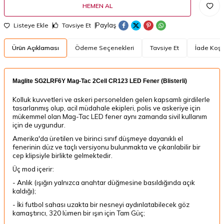
HEMEN AL
Paylaş
Listeye Ekle
Tavsiye Et
Ürün Açıklaması
Ödeme Seçenekleri
Tavsiye Et
İade Koşul
Maglite SG2LRF6Y Mag-Tac 2Cell CR123 LED Fener (Blisterli)
Kolluk kuvvetleri ve askeri personelden gelen kapsamlı girdilerle
tasarlanmış olup, acil müdahale ekipleri, polis ve askeriye için
mükemmel olan Mag-Tac LED fener aynı zamanda sivil kullanım
için de uygundur.
Amerika'da üretilen ve birinci sınıf düşmeye dayanıklı el
fenerinin düz ve taçlı versiyonu bulunmakta ve çıkarılabilir bir
cep klipsiyle birlikte gelmektedir.
Üç mod içerir:
- Anlık (ışığın yalnızca anahtar düğmesine basıldığında açık
kaldığı);
- İki futbol sahası uzakta bir nesneyi aydınlatabilecek göz
kamaştırıcı, 320 lümen bir ışın için Tam Güç;