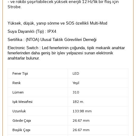
- ve rakibi şaşırtabilecek yüksek enerjili 12 Hz'lik bir flaş için
Strobe.
Yüksek, düşük, yanıp sönme ve SOS özellikli Multi-Mod
Suya Dayanıklı (Tip) : IPX4
Sertifika : (NTOA) Ulusal Taktik Görevlileri Derneği
Electronic Switch : Led fenerlerinin çoğunda, tipik mekanik anahtar
fenerlerinden daha geniş bir işlev yelpazesi sunan elektronik
anahtarlar bulunur.
Fener Tipi
LED
Renk
Yeşil
Lümen
310
Işık Mesafesi
182 m.
Uzunluk
133.98 mm
Gövde Çapı
26.67 mm
Başlık Çapı
26.67 mm