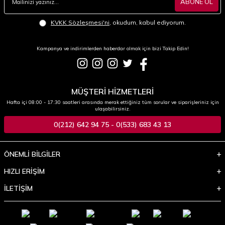
ABONE OL
KVKK Sözleşmesi'ni
, okudum, kabul ediyorum.
Kampanya ve indirimlerden haberdar olmak için bizi Takip Edin!
MÜŞTERİ HİZMETLERİ
Hafta içi 08:00 - 17:30 saatleri arasında merak ettiğiniz tüm sorular ve siparişleriniz için
ulaşabilirsiniz.
0(212) 642 94 75 - 0(533) 683 43 13
ÖNEMLİ BİLGİLER
HIZLI ERİŞİM
İLETİŞİM