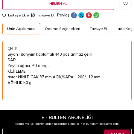
HEMEN AL
Paylaş
Listeye Ekle
Tavsiye Et
Ürün Açıklaması
Ödeme Seçenekleri
Tavsiye Et
İade Koşul
ÇELİK
Siyah Titanyum kaplamalı 440 paslanmaz çelik
SAP
Zeytin ağacı, PU döngü
KİLİTLEME
astar kilidi BIÇAK 87 mm AÇIK/KAPALI 200/112 mm
AĞIRLIK 50 g
E - BÜLTEN ABONELİĞİ
Kampanya ve indirimlerden haberdar olmak için e-bültenimize abone olun.