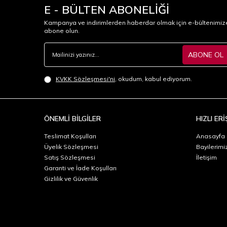
E - BÜLTEN ABONELİĞİ
Kampanya ve indirimlerden haberdar olmak için e-bültenimiz
abone olun.
ABONE OL
KVKK Sözleşmesi'ni
, okudum, kabul ediyorum.
ÖNEMLİ BİLGİLER
HIZLI ERİ
Teslimat Koşulları
Anasayfa
Üyelik Sözleşmesi
Bayilerimi
Satış Sözleşmesi
İletişim
Garanti ve İade Koşulları
Gizlilik ve Güvenlik