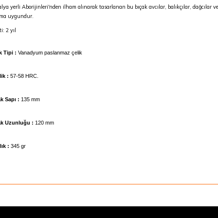
lya yerli Aborijinleri'nden ilham alınarak tasarlanan bu bıçak avcılar, balıkçılar, dağcılar
ıma uygundur.
: 2 yıl
k Tipi :
Vanadyum paslanmaz çelik
ik :
57-58 HRC.
k Sapı :
135 mm
ak Uzunluğu :
120 mm
lık :
345 gr