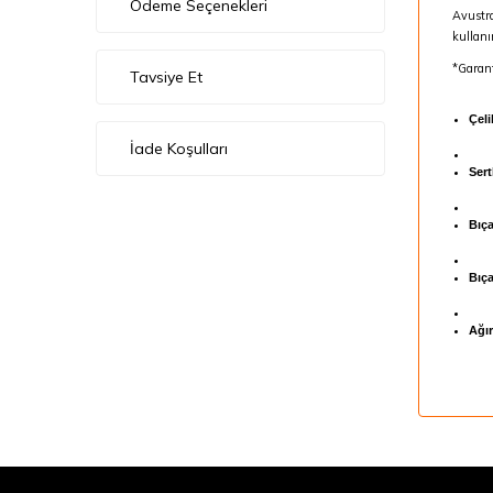
Ödeme Seçenekleri
Avustra
kullan
*Garanti
Tavsiye Et
Çeli
İade Koşulları
Sertl
Bıça
Bıç
Ağır