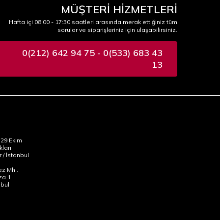
MÜŞTERİ HİZMETLERİ
Hafta içi 08:00 - 17:30 saatleri arasında merak ettiğiniz tüm
sorular ve siparişleriniz için ulaşabilirsiniz.
0(212) 642 94 75 - 0(533) 683 43
13
29 Ekim
kları
 / İstanbul
z Mh .
za 1
nbul