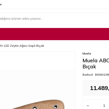
r
-12D Zeytin Ağacı Saplı Bıçak
Muela
Muela ABO
Bıçak
Barkod :
84360138
11.489