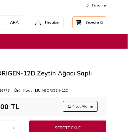
Favoriler
ARA
Hesabım
Sepetim
(
0
)
RIGEN-12D Zeytin Ağacı Saplı
93773
Ürün Kodu :
MU ABORIGEN-12D
,00
TL
Fiyat Alarmı
SEPETE EKLE