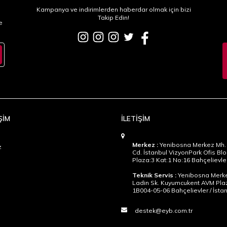
Kampanya ve indirimlerden haberdar olmak için bizi
Takip Edin!
e
ŞİM
İLETİŞİM
Merkez :
Yenibosna Merkez Mh. 
z
Cd. İstanbul VizyonPark Ofis Blo
Plaza:3 Kat:1 No:16 Bahçelievler
Teknik Servis :
Yenibosna Merke
Ladin Sk. Kuyumcukent AVM Pla
1B004-05-06 Bahçelievler / İsta
destek@eyb.com.tr