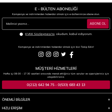
E - BÜLTEN ABONELİĞİ
Kampanya ve indirimlerden haberdar olmak için e-bültenimize abone olun.
ABONE OL
KVKK Sözleşmesi'ni
, okudum, kabul ediyorum.
Kampanya ve indirimlerden haberdar olmak için bizi Takip Edin!
MÜŞTERİ HİZMETLERİ
Hafta içi 08:00 - 17:30 saatleri arasında merak ettiğiniz tüm sorular ve siparişleriniz için
ulaşabilirsiniz.
0(212) 642 94 75 - 0(533) 683 43 13
ÖNEMLİ BİLGİLER
HIZLI ERİŞİM