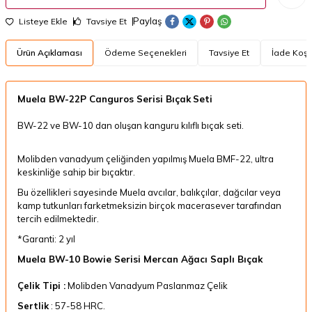
Paylaş
Listeye Ekle
Tavsiye Et
Ürün Açıklaması
Ödeme Seçenekleri
Tavsiye Et
İade Koşul
Muela BW-22P Canguros Serisi Bıçak
Seti
BW-22 ve BW-10 dan oluşan kanguru kılıflı bıçak seti.
Molibden vanadyum çeliğinden yapılmış Muela BMF-22, ultra
keskinliğe sahip bir bıçaktır.
Bu özellikleri sayesinde Muela avcılar, balıkçılar, dağcılar veya
kamp tutkunları farketmeksizin birçok macerasever tarafından
tercih edilmektedir.
*Garanti: 2 yıl
Muela BW-10 Bowie Serisi Mercan Ağacı Saplı Bıçak
Çelik Tipi :
Molibden Vanadyum Paslanmaz Çelik
Sertlik
: 57-58 HRC.