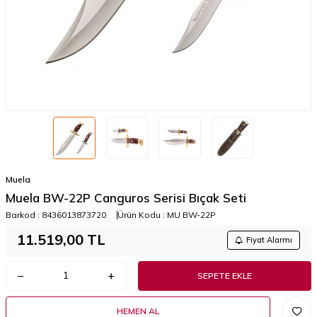
Muela
Muela BW-22P Canguros Serisi Bıçak Seti
Barkod :
8436013873720
Ürün Kodu :
MU BW-22P
11.519,00
TL
Fiyat Alarmı
SEPETE EKLE
HEMEN AL