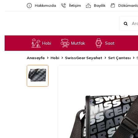
Hakkımızda
İletişim
Bayilik
Dökümanla
Hobi
Mutfak
Saat
Anasayfa
Hobi
SwissGear Seyahat
Sırt Çantası