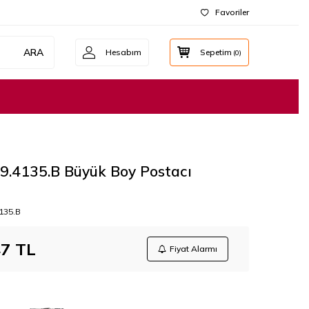
Favoriler
ARA
Hesabım
Sepetim
(
0
)
9.4135.B Büyük Boy Postacı
135.B
47
TL
Fiyat Alarmı