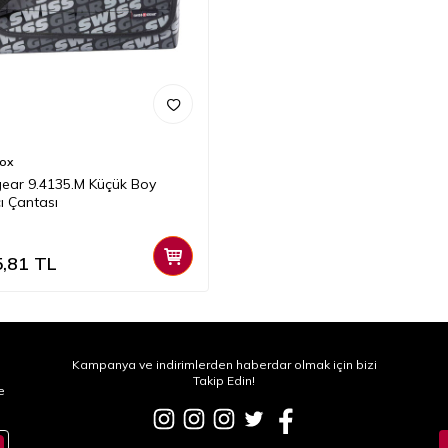
nox
ear 9.4135.M Küçük Boy
ı Çantası
5,81
TL
Kampanya ve indirimlerden haberdar olmak için bizi
Takip Edin!
e