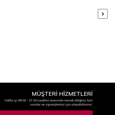
MÜŞTERİ HİZMETLERİ
Hafta içi 08:00 - 17:30 saatleri arasında merak ettiğiniz tüm
sorular ve siparişleriniz için ulaşabilirsiniz.