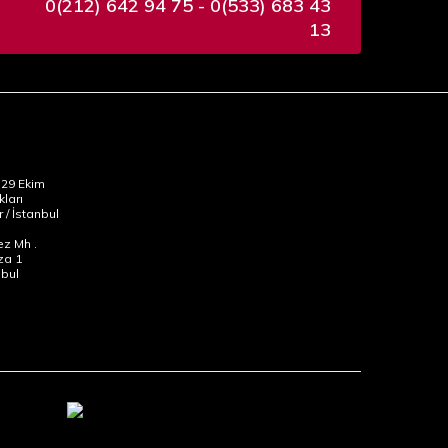
0(212) 642 94 75 - 0(533) 683 43
13
29 Ekim
kları
 / İstanbul
z Mh .
za 1
nbul