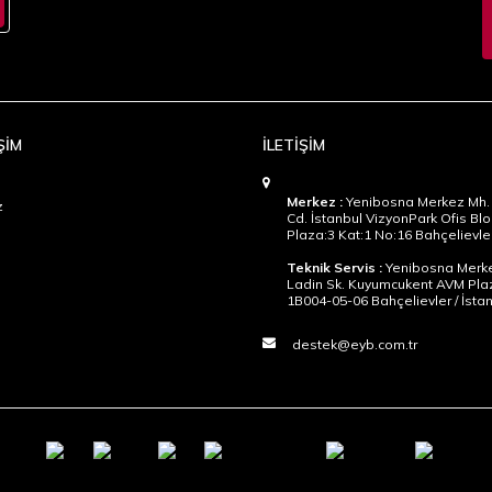
ŞİM
İLETİŞİM
Merkez :
Yenibosna Merkez Mh. 
z
Cd. İstanbul VizyonPark Ofis Blo
Plaza:3 Kat:1 No:16 Bahçelievler
Teknik Servis :
Yenibosna Merke
Ladin Sk. Kuyumcukent AVM Pla
1B004-05-06 Bahçelievler / İsta
destek@eyb.com.tr