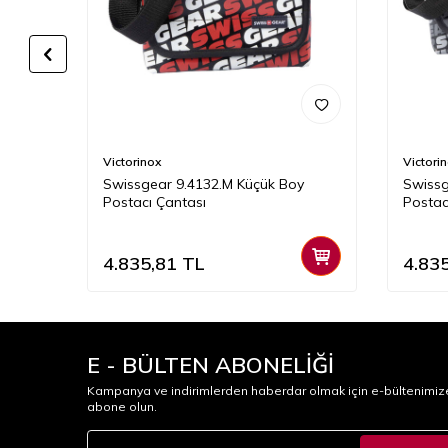
Victorinox
Victori
Swissgear 9.4132.M Küçük Boy
Swissg
Postacı Çantası
Postac
4.835,81
TL
4.83
E - BÜLTEN ABONELİĞİ
Kampanya ve indirimlerden haberdar olmak için e-bültenimiz
abone olun.