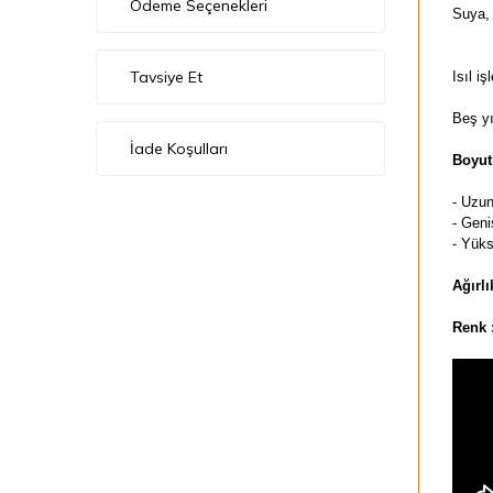
Ödeme Seçenekleri
Suya,
Tavsiye Et
Isıl i
Beş yı
İade Koşulları
Boyutl
- Uzu
- Geni
- Yüks
Ağırlı
Renk 