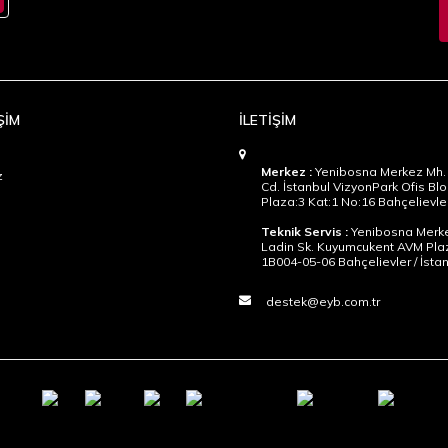
ŞİM
İLETİŞİM
Merkez :
Yenibosna Merkez Mh. 
z
Cd. İstanbul VizyonPark Ofis Blo
Plaza:3 Kat:1 No:16 Bahçelievler
Teknik Servis :
Yenibosna Merke
Ladin Sk. Kuyumcukent AVM Pla
1B004-05-06 Bahçelievler / İsta
destek@eyb.com.tr