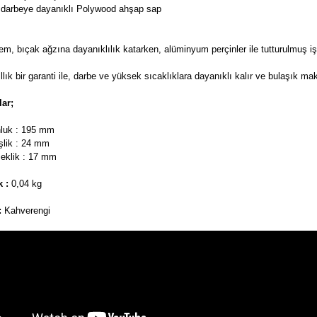
 darbeye dayanıklı
Polywood ahşap sap
şlem, bıçak ağzına dayanıklılık katarken,
alüminyum perçinler ile tutturulmuş iş
llık bir garanti ile, darbe ve yüksek sıcaklıklara dayanıklı kalır ve bulaşık mak
ar;
nluk : 195 mm
şlik : 24 mm
eklik : 17 mm
k :
0,04 kg
:
Kahverengi