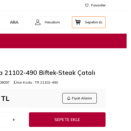
Favoriler
ARA
Hesabım
Sepetim
(
0
)
 21102-490 Biftek-Steak Çatalı
08097
Ürün Kodu :
TR 21102-490
TL
Fiyat Alarmı
SEPETE EKLE