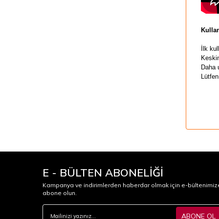
Kulla
İlk ku
Keskin
Daha u
Lütfen
E - BÜLTEN ABONELİĞİ
Kampanya ve indirimlerden haberdar olmak için e-bültenimiz
abone olun.
ABONE OL