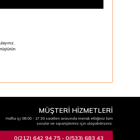
layınız.
nüştürün.
MÜŞTERİ HİZMETLERİ
Hafta içi 08:00 - 17:30 saatleri arasında merak ettiğiniz tüm
sorular ve siparişleriniz için ulaşabilirsiniz.
0(212) 642 94 75 - 0(533) 683 43