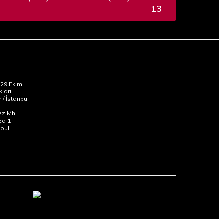
13
29 Ekim
kları
 / İstanbul
z Mh .
za 1
nbul