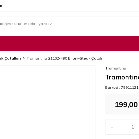
r
k Çatalları
Tramontina 21102-490 Biftek-Steak Çatalı
Tramontina
Tramontina
Barkod :
78911121
199,00