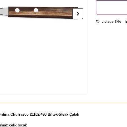
Listeye Ekle
ntina Churrasco 21102/490 Biftek-Steak Çatalı
nmaz çelik bıçak