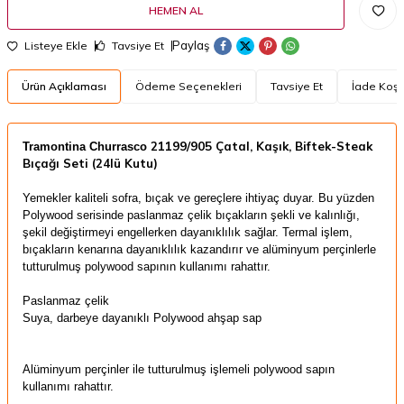
HEMEN AL
Paylaş
Listeye Ekle
Tavsiye Et
Ürün Açıklaması
Ödeme Seçenekleri
Tavsiye Et
İade Koşul
21199/905 Çatal, Kaşık, Biftek-Steak
Tramontina Churrasco
Bıçağı Seti (24lü Kutu)​
Yemekler kaliteli sofra, bıçak ve gereçlere ihtiyaç duyar.
Bu yüzden
Polywood serisinde paslanmaz çelik bıçakların şekli ve kalınlığı,
şekil değiştirmeyi engellerken dayanıklılık sağlar.
Termal işlem,
bıçakların kenarına dayanıklılık kazandırır ve alüminyum perçinlerle
tutturulmuş polywood sapının kullanımı rahattır
.
Paslanmaz çelik
Suya, darbeye dayanıklı Polywood ahşap sap
A
lüminyum perçinler ile tutturulmuş işlemeli polywood sapın
kullanımı rahattır.