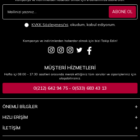
ABONE OL
KVKK Sözleşmesi'ni
, okudum, kabul ediyorum.
Kampanya ve indirimlerden haberdar olmak için bizi Takip Edin!
MÜŞTERİ HİZMETLERİ
Hafta içi 08:00 - 17:30 saatleri arasında merak ettiğiniz tüm sorular ve siparişleriniz için
ulaşabilirsiniz.
0(212) 642 94 75 - 0(533) 683 43 13
ÖNEMLİ BİLGİLER
HIZLI ERİŞİM
İLETİŞİM