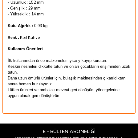
- Uzunluk : 152 mm
- Genişlik :
29 mm
- Yükseklik : 14 mm
Kutu Ağırlık :
0,93 kg
Kahve
Renk :
Kızıl
Kullanım Önerileri
İlk kullanımdan önce malzemeleri iyice yıkayıp kurutun.
Keskin nesneleri dikkatle tutun ve onları çocukların erişiminden uzak
tutun.
Daha uzun ömürlü ürünler için,
bulaşık makinesinden çıkarıldıktan
sonra hemen kurulayınız.
Lütfen ürünleri ve ambalajı mevcut geri dönüşüm yönergelerine
uygun olarak geri dönüştürün.
E - BÜLTEN ABONELİĞİ
Kampanya ve indirimlerden haberdar olmak için e-bültenimize abone olun.