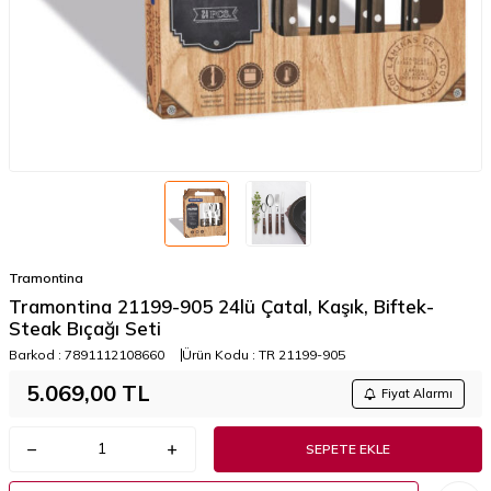
Tramontina
Tramontina 21199-905 24lü Çatal, Kaşık, Biftek-
Steak Bıçağı Seti
Barkod :
7891112108660
Ürün Kodu :
TR 21199-905
5.069,00
TL
Fiyat Alarmı
SEPETE EKLE