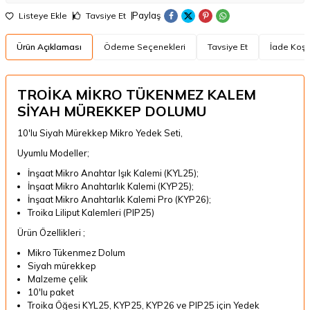
Paylaş
Listeye Ekle
Tavsiye Et
Ürün Açıklaması
Ödeme Seçenekleri
Tavsiye Et
İade Koşul
TROİKA MİKRO TÜKENMEZ KALEM
SİYAH MÜREKKEP DOLUMU
10'lu Siyah Mürekkep Mikro Yedek Seti,
Uyumlu Modeller;
İnşaat Mikro Anahtar Işık Kalemi (KYL25);
İnşaat Mikro Anahtarlık Kalemi (KYP25);
İnşaat Mikro Anahtarlık Kalemi Pro (KYP26);
Troika Liliput Kalemleri (PIP25)
Ürün Özellikleri ;
Mikro Tükenmez Dolum
Siyah mürekkep
Malzeme çelik
10'lu paket
Troika Öğesi KYL25, KYP25, KYP26 ve PIP25 için Yedek