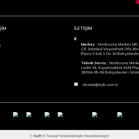
ŞİM
İLETİŞİM
Merkez :
Yenibosna Merkez Mh. 
z
Cd. İstanbul VizyonPark Ofis Blo
Plaza:3 Kat:1 No:16 Bahçelievler
Teknik Servis :
Yenibosna Merke
Ladin Sk. Kuyumcukent AVM Pla
1B004-05-06 Bahçelievler / İsta
destek@eyb.com.tr
T
-Soft
E-Ticaret
Sistemleriyle Hazırlanmıştır.