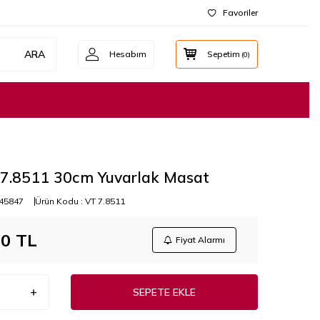
Favoriler
ARA
Hesabım
Sepetim
(
0
)
 7.8511 30cm Yuvarlak Masat
45847
Ürün Kodu :
VT 7.8511
00
TL
Fiyat Alarmı
SEPETE EKLE