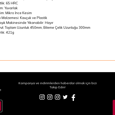
tlik: 65 HRC
im: Yuvarlak
im: Mikro İnce Kesim
 Malzemesi: Kauçuk ve Plastik
aşık Makinesinde Yıkanabilir: Hayır
ut: Toplam Uzunluk 450mm, Bileme Çelik Uzunluğu 300mm
rlık: 421g
Kampanya ve indirimlerden haberdar olmak için bizi
Takip Edin!
e