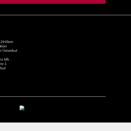
29 Ekim
kları
 / İstanbul
z Mh .
za 1
nbul