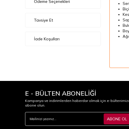
Ödeme Seçenekleri
Ser
Biç
Kes
Tavsiye Et
Sap
Bul
Boy
Ağı
İade Koşulları
E - BÜLTEN ABONELİĞİ
Kampanya ve indirimlerden haberdar olmak için e-bültenimiz
abone olun.
ABONE OL