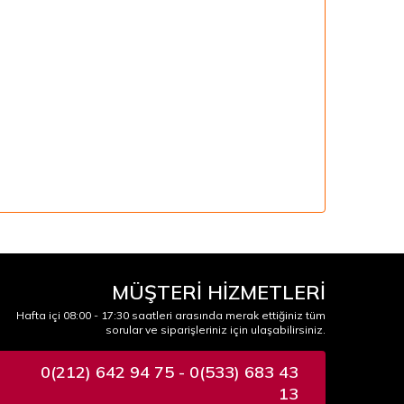
MÜŞTERİ HİZMETLERİ
Hafta içi 08:00 - 17:30 saatleri arasında merak ettiğiniz tüm
sorular ve siparişleriniz için ulaşabilirsiniz.
0(212) 642 94 75 - 0(533) 683 43
13