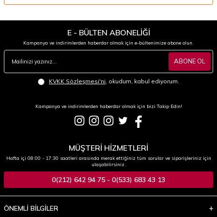
E - BÜLTEN ABONELİĞİ
Kampanya ve indirimlerden haberdar olmak için e-bültenimize abone olun.
ABONE OL
KVKK Sözleşmesi'ni
, okudum, kabul ediyorum.
Kampanya ve indirimlerden haberdar olmak için bizi Takip Edin!
MÜŞTERİ HİZMETLERİ
Hafta içi 08:00 - 17:30 saatleri arasında merak ettiğiniz tüm sorular ve siparişleriniz için
ulaşabilirsiniz.
0(212) 642 94 75 - 0(533) 683 43 13
ÖNEMLİ BİLGİLER