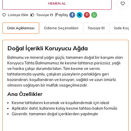
HEMEN AL
Paylaş
Listeye Ekle
Tavsiye Et
Ürün Açıklaması
Ödeme Seçenekleri
Tavsiye Et
İade Koşul
Doğal İçerikli Koruyucu Ağda
Balmumu ve mineral yağın güçlü, tamamen doğal bir karışımı olan
Koruyucu Tahta Balmumumuz ile kesme tahtanızı pürüzsüz, yağlı
ve harika çalışır durumda tutun.
Tüm kesme ve servis
tahtalarımızla uyumlu, çalışkan yüzeylerin parlaklığını geri
kazandıran, koşullandıran ve koruyan, sağlıklı ve uzun ömürlü
olmasını sağlayan bir mutfak vazgeçilmezidir.
Ana Özellikler
Kesme tahtalarını korumak ve koşullandırmak için ideal
Aplikatör dahil, kullanımı kolay kesme tahtası bakım formülü
Güvenilir, tamamen doğal içeriklerden yapılmıştır