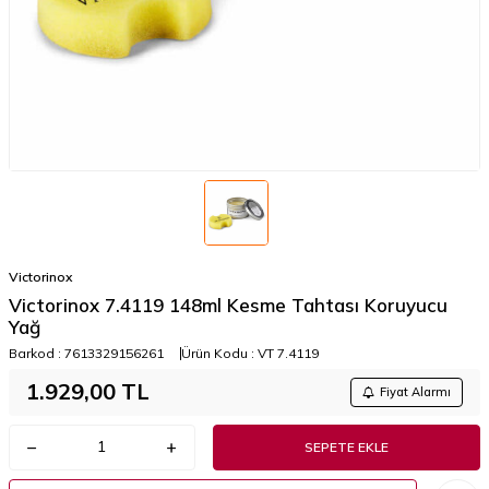
Victorinox
Victorinox 7.4119 148ml Kesme Tahtası Koruyucu
Yağ
Barkod :
7613329156261
Ürün Kodu :
VT 7.4119
1.929,00
TL
Fiyat Alarmı
SEPETE EKLE