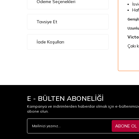
Ödeme Seçenekleri
İsvi
Haf
Genişli
Tavsiye Et
Uzunlu
Victo
İade Koşulları
Çakı k
E - BÜLTEN ABONELİĞİ
Kampanya ve indirimlerden haberdar olmak için e-bültenimiz
abone olun.
ABONE OL