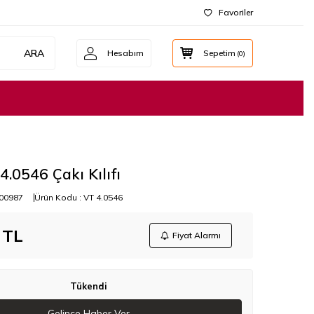
Favoriler
ARA
Hesabım
Sepetim
(
0
)
4.0546 Çakı Kılıfı
00987
Ürün Kodu :
VT 4.0546
TL
Fiyat Alarmı
Tükendi
Gelince Haber Ver