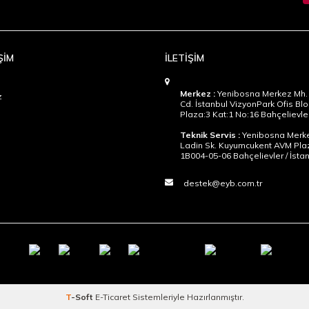
ŞİM
İLETİŞİM
Merkez :
Yenibosna Merkez Mh. 
z
Cd. İstanbul VizyonPark Ofis Blo
Plaza:3 Kat:1 No:16 Bahçelievler
Teknik Servis :
Yenibosna Merke
Ladin Sk. Kuyumcukent AVM Pla
1B004-05-06 Bahçelievler / İsta
destek@eyb.com.tr
T
-Soft
E-Ticaret
Sistemleriyle Hazırlanmıştır.