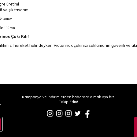
çre üretimi
if ve şık tasarım
k:
40mm
k:
110mm
rinox Çakı Kılıf
ılıfımız, hareket halindeyken Victorinox çakınızı saklamanın güvenli ve akıll
Kampanya ve indirimlerden haberdar olmak için bizi
Takip Edin!
e