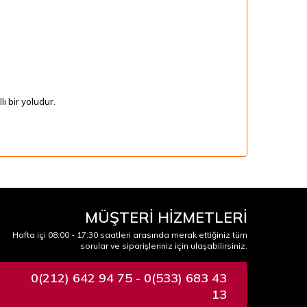
ı bir yoludur.
MÜŞTERİ HİZMETLERİ
Hafta içi 08:00 - 17:30 saatleri arasında merak ettiğiniz tüm
sorular ve siparişleriniz için ulaşabilirsiniz.
0(212) 642 94 75 - 0(533) 683 43
13