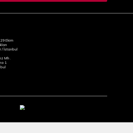
29 Ekim
kları
 / İstanbul
z Mh .
za 1
nbul