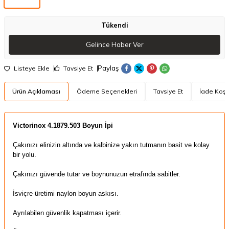
Tükendi
Gelince Haber Ver
Paylaş
Listeye Ekle
Tavsiye Et
Ürün Açıklaması
Ödeme Seçenekleri
Tavsiye Et
İade Koşul
​​Victorinox 4.1879.503 Boyun İpi
Çakınızı elinizin altında ve kalbinize yakın tutmanın basit ve kolay
bir yolu.
Çakınızı güvende tutar ve boynunuzun etrafında sabitler.
İsviçre üretimi naylon boyun askısı.
Ayrılabilen güvenlik kapatması içerir.