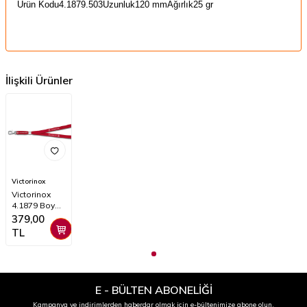
Ürün Kodu
4.1879.503
Uzunluk
120 mm
Ağırlık
25 gr
İlişkili Ürünler
Victorinox
Victorinox
4.1879 Boyun
İpi
379,00
TL
E - BÜLTEN ABONELİĞİ
Kampanya ve indirimlerden haberdar olmak için e-bültenimize abone olun.