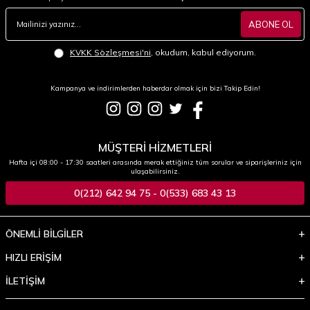
ABONE OL
KVKK Sözleşmesi'ni
, okudum, kabul ediyorum.
Kampanya ve indirimlerden haberdar olmak için bizi Takip Edin!
MÜŞTERİ HİZMETLERİ
Hafta içi 08:00 - 17:30 saatleri arasında merak ettiğiniz tüm sorular ve siparişleriniz için
ulaşabilirsiniz.
0(212) 642 94 75 - 0(533) 683 43 13
ÖNEMLİ BİLGİLER
HIZLI ERİŞİM
İLETİŞİM