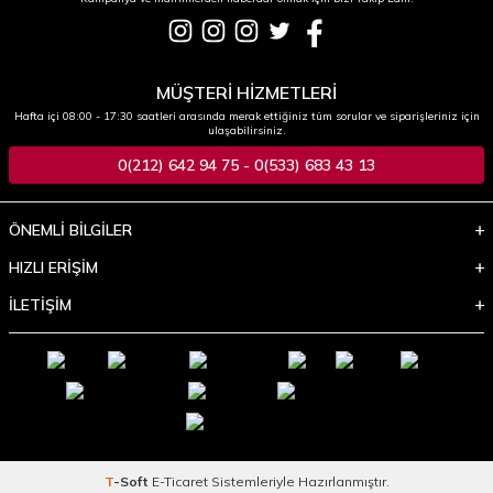
MÜŞTERİ HİZMETLERİ
Hafta içi 08:00 - 17:30 saatleri arasında merak ettiğiniz tüm sorular ve siparişleriniz için
ulaşabilirsiniz.
0(212) 642 94 75 - 0(533) 683 43 13
ÖNEMLİ BİLGİLER
HIZLI ERİŞİM
İLETİŞİM
T
-Soft
E-Ticaret
Sistemleriyle Hazırlanmıştır.