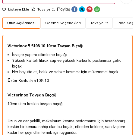
Paylaş
Listeye Ekle
Tavsiye Et
Ürün Açıklaması
Ödeme Seçenekleri
Tavsiye Et
İade Koşul
Victorinox
5.5108.10 10cm Tavşan Bıçağı
İsviçre yapımı dilimleme bıçağı
Yüksek kaliteli fibrox sap ve yüksek karbonlu paslanmaz çelik
bıçak
Her boyutta et, balık ve sebze kesmek için mükemmel bıçak
Ürün Kodu:
5.5108.10
Victorinox Tavşan Bıçağı
10cm ultra keskin tavşan bıçağı.
Uzun ve dar şekilli, maksimum kesme performansı için tasarlanmış
keskin bir kenara sahip olan bu bıçak, etlerden keklere, sandviçlere
kadar her şeyi dilimlemek için uygundur.