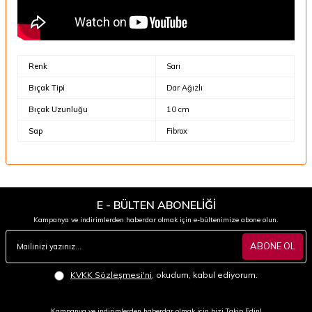
Renk
Sarı
Bıçak Tipi
Dar Ağızlı
Bıçak Uzunluğu
10 cm
Sap
Fibrox
E - BÜLTEN ABONELİĞİ
Kampanya ve indirimlerden haberdar olmak için e-bültenimize abone olun.
ABONE OL
KVKK Sözleşmesi'ni
, okudum, kabul ediyorum.
Kampanya ve indirimlerden haberdar olmak için bizi Takip Edin!