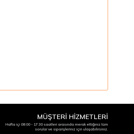
MÜŞTERİ HİZMETLERİ
Hafta içi 08:00 - 17:30 saatleri arasında merak ettiğiniz tüm
sorular ve siparişleriniz için ulaşabilirsiniz.