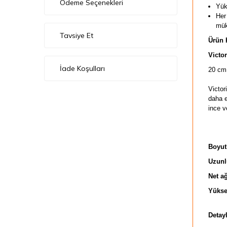
Ödeme Seçenekleri
Yük
Her
mü
Tavsiye Et
Ürün 
Victo
İade Koşulları
20 cm 
Victor
daha e
ince ve
Boyut
Uzunl
Net ağ
Yükse
Detayl