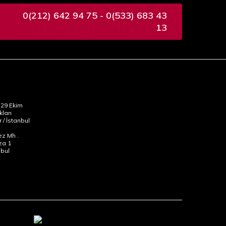
0(212) 642 94 75 - 0(533) 683 43
13
29 Ekim
kları
 / İstanbul
z Mh .
za 1
nbul