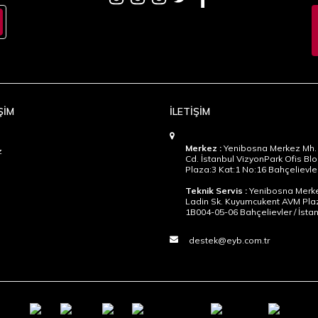
ŞİM
İLETİŞİM
Merkez :
Yenibosna Merkez Mh. 
z
Cd. İstanbul VizyonPark Ofis Blo
Plaza:3 Kat:1 No:16 Bahçelievler
Teknik Servis :
Yenibosna Merke
Ladin Sk. Kuyumcukent AVM Pla
1B004-05-06 Bahçelievler / İsta
destek@eyb.com.tr