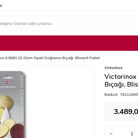
r
nox 6.8063.20 20cm Siyah Doğrama Bıçağı, Blisterli Paket
Victorinox
Victorino
Bıçağı, Bli
Barkod :
76111600
3.489,