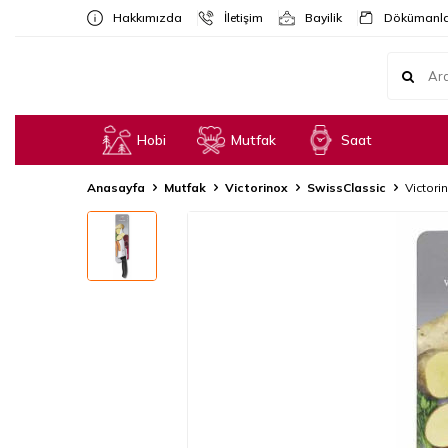
Hakkımızda
İletişim
Bayilik
Dökümanla
Hobi
Mutfak
Saat
Anasayfa
Mutfak
Victorinox
SwissClassic
Victori