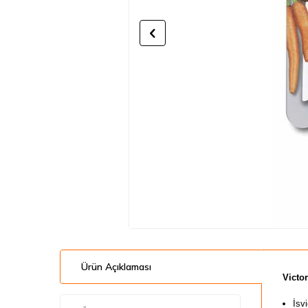
Ürün Açıklaması
​Victo
İsv