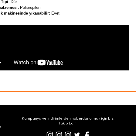
 Tipi
: Düz
alzemesi:
Polipropilen
ık makinesinde yıkanabilir:
Evet
Kampanya ve indirimlerden haberdar olmak için bizi
Takip Edin!
e