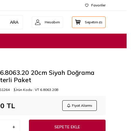
Favoriler
ARA
Hesabım
Sepetim
(
0
)
x 6.8063.20 20cm Siyah Doğrama
sterli Paket
51264
Ürün Kodu :
VT 6.8063.20B
00
TL
Fiyat Alarmı
SEPETE EKLE