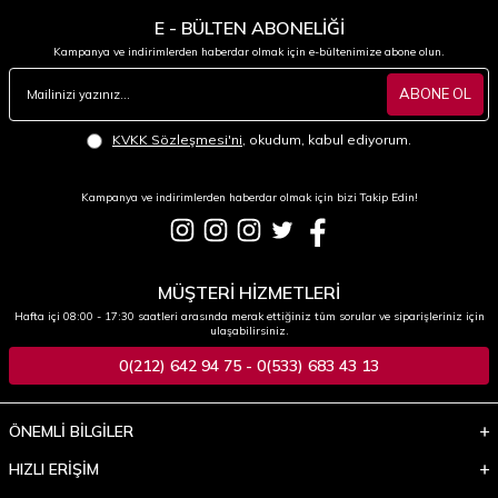
E - BÜLTEN ABONELİĞİ
Kampanya ve indirimlerden haberdar olmak için e-bültenimize abone olun.
ABONE OL
KVKK Sözleşmesi'ni
, okudum, kabul ediyorum.
Kampanya ve indirimlerden haberdar olmak için bizi Takip Edin!
MÜŞTERİ HİZMETLERİ
Hafta içi 08:00 - 17:30 saatleri arasında merak ettiğiniz tüm sorular ve siparişleriniz için
ulaşabilirsiniz.
0(212) 642 94 75 - 0(533) 683 43 13
ÖNEMLİ BİLGİLER
HIZLI ERİŞİM