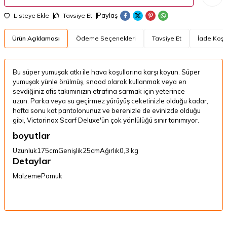
Paylaş
Listeye Ekle
Tavsiye Et
Ürün Açıklaması
Ödeme Seçenekleri
Tavsiye Et
İade Koşul
Bu süper yumuşak atkı ile hava koşullarına karşı koyun.
Süper
yumuşak yünle örülmüş, snood olarak kullanmak veya en
sevdiğiniz ofis takımınızın etrafına sarmak için yeterince
uzun.
Parka veya su geçirmez yürüyüş ceketinizle olduğu kadar,
hafta sonu kot pantolonunuz ve berenizle de evinizde olduğu
gibi, Victorinox Scarf Deluxe'ün çok yönlülüğü sınır tanımıyor.
boyutlar
Uzunluk
175cm
Genişlik
25cm
Ağırlık
0,3 kg
Detaylar
Malzeme
Pamuk