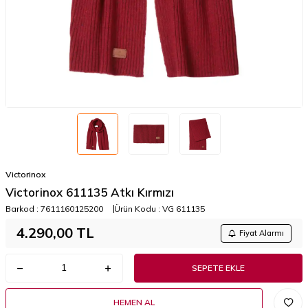
Victorinox
Victorinox 611135 Atkı Kırmızı
Barkod :
7611160125200
Ürün Kodu :
VG 611135
4.290,00
TL
Fiyat Alarmı
SEPETE EKLE
HEMEN AL