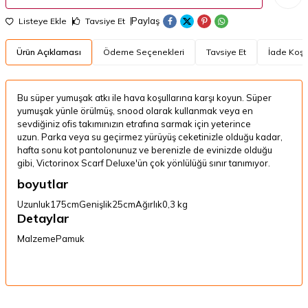
Paylaş
Listeye Ekle
Tavsiye Et
Ürün Açıklaması
Ödeme Seçenekleri
Tavsiye Et
İade Koşul
Bu süper yumuşak atkı ile hava koşullarına karşı koyun.
Süper
yumuşak yünle örülmüş, snood olarak kullanmak veya en
sevdiğiniz ofis takımınızın etrafına sarmak için yeterince
uzun.
Parka veya su geçirmez yürüyüş ceketinizle olduğu kadar,
hafta sonu kot pantolonunuz ve berenizle de evinizde olduğu
gibi, Victorinox Scarf Deluxe'ün çok yönlülüğü sınır tanımıyor.
boyutlar
Uzunluk
175cm
Genişlik
25cm
Ağırlık
0,3 kg
Detaylar
Malzeme
Pamuk