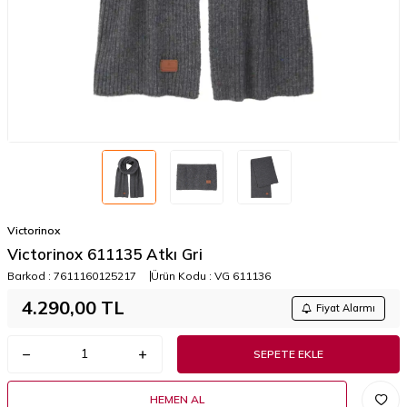
Victorinox
Victorinox 611135 Atkı Gri
Barkod :
7611160125217
Ürün Kodu :
VG 611136
4.290,00
TL
Fiyat Alarmı
SEPETE EKLE
HEMEN AL