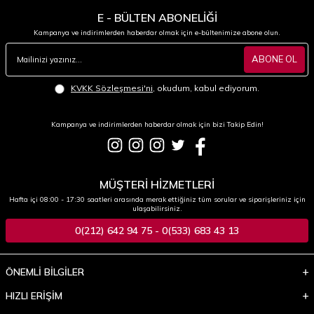
E - BÜLTEN ABONELİĞİ
Kampanya ve indirimlerden haberdar olmak için e-bültenimize abone olun.
ABONE OL
KVKK Sözleşmesi'ni
, okudum, kabul ediyorum.
Kampanya ve indirimlerden haberdar olmak için bizi Takip Edin!
MÜŞTERİ HİZMETLERİ
Hafta içi 08:00 - 17:30 saatleri arasında merak ettiğiniz tüm sorular ve siparişleriniz için
ulaşabilirsiniz.
0(212) 642 94 75 - 0(533) 683 43 13
ÖNEMLİ BİLGİLER
HIZLI ERİŞİM