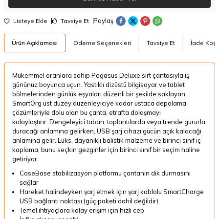
Paylaş
Listeye Ekle
Tavsiye Et
Ürün Açıklaması
Ödeme Seçenekleri
Tavsiye Et
İade Koşul
Mükemmel oranlara sahip Pegasus Deluxe sırt çantasıyla iş
gününüz boyunca uçun.
Yastıklı dizüstü bilgisayar ve tablet
bölmelerinden günlük eşyaları düzenli bir şekilde saklayan
SmartOrg üst düzey düzenleyiciye kadar ustaca depolama
çözümleriyle dolu olan bu çanta, etrafta dolaşmayı
kolaylaştırır.
Dengeleyici taban, toplantılarda veya trende gururla
duracağı anlamına gelirken, USB şarj cihazı gücün açık kalacağı
anlamına gelir.
Lüks, dayanıklı balistik malzeme ve birinci sınıf iç
kaplama, bunu seçkin gezginler için birinci sınıf bir seçim haline
getiriyor.
CaseBase stabilizasyon platformu çantanın dik durmasını
sağlar
Hareket halindeyken şarj etmek için şarj kablolu SmartCharge
USB bağlantı noktası (güç paketi dahil değildir)
Temel ihtiyaçlara kolay erişim için hızlı cep