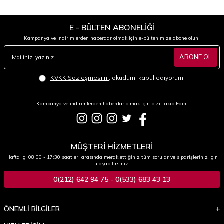
E - BÜLTEN ABONELİĞİ
Kampanya ve indirimlerden haberdar olmak için e-bültenimize abone olun.
ABONE OL
KVKK Sözleşmesi'ni
, okudum, kabul ediyorum.
Kampanya ve indirimlerden haberdar olmak için bizi Takip Edin!
MÜŞTERİ HİZMETLERİ
Hafta içi 08:00 - 17:30 saatleri arasında merak ettiğiniz tüm sorular ve siparişleriniz için
ulaşabilirsiniz.
0(212) 642 94 75 - 0(533) 683 43 13
ÖNEMLİ BİLGİLER