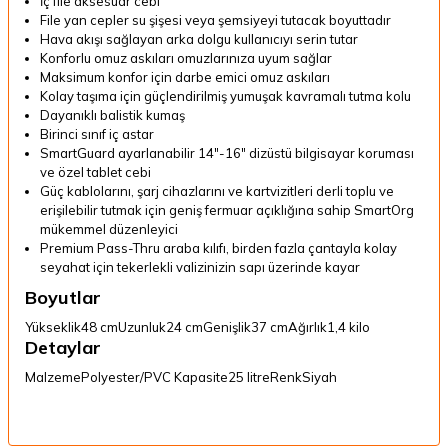
İç file aksesuar cebi
File yan cepler su şişesi veya şemsiyeyi tutacak boyuttadır
Hava akışı sağlayan arka dolgu kullanıcıyı serin tutar
Konforlu omuz askıları omuzlarınıza uyum sağlar
Maksimum konfor için darbe emici omuz askıları
Kolay taşıma için güçlendirilmiş yumuşak kavramalı tutma kolu
Dayanıklı balistik kumaş
Birinci sınıf iç astar
SmartGuard ayarlanabilir 14"-16" dizüstü bilgisayar koruması
ve özel tablet cebi
Güç kablolarını, şarj cihazlarını ve kartvizitleri derli toplu ve
erişilebilir tutmak için geniş fermuar açıklığına sahip SmartOrg
mükemmel düzenleyici
Premium Pass-Thru araba kılıfı, birden fazla çantayla kolay
seyahat için tekerlekli valizinizin sapı üzerinde kayar
Boyutlar
Yükseklik
48 cm
Uzunluk
24 cm
Genişlik
37 cm
Ağırlık
1,4 kilo
Detaylar
Malzeme
Polyester/PVC
Kapasite
25 litre
Renk
Siyah