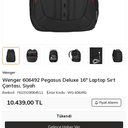
Wenger
Wenger 606492 Pegasus Deluxe 16" Laptop Sırt
Çantası, Siyah
Barkod :
7613329064511
Ürün Kodu :
WG 606492
10.439,00
TL
Fiyat Alarmı
Tükendi
Gelince Haber Ver