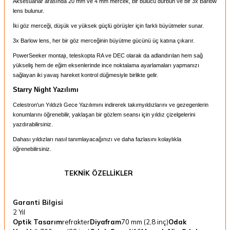
Aksesuarlar arasında 20 mm ve 4 mm mercek, bir bulucu dürbün ve bir 3x Barlow
lens bulunur.
İki göz merceği, düşük ve yüksek güçlü görüşler için farklı büyütmeler sunar.
3x Barlow lens, her bir göz merceğinin büyütme gücünü üç katına çıkarır.
PowerSeeker montajı, teleskopta RA ve DEC olarak da adlandırılan hem sağ
yükseliş hem de eğim eksenlerinde ince noktalama ayarlamaları yapmanızı
sağlayan iki yavaş hareket kontrol düğmesiyle birlikte gelir.
Starry Night Yazılımı
Celestron'un Yıldızlı Gece Yazılımını indirerek takımyıldızlarını ve gezegenlerin
konumlarını öğrenebilir, yaklaşan bir gözlem seansı için yıldız çizelgelerini
yazdırabilirsiniz.
Dahası yıldızları nasıl tanımlayacağınızı ve daha fazlasını kolaylıkla
öğrenebilirsiniz.
TEKNİK ÖZELLİKLER
Garanti Bilgisi
2 Yıl
Optik Tasarım
refrakter
Diyafram
70 mm (2,8 inç)
Odak