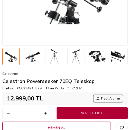
Celestron
Celestron Powerseeker 70EQ Teleskop
Barkod :
050234210379
Ürün Kodu :
CL 21037
12.999,00
TL
Fiyat Alarmı
SEPETE EKLE
HEMEN AL