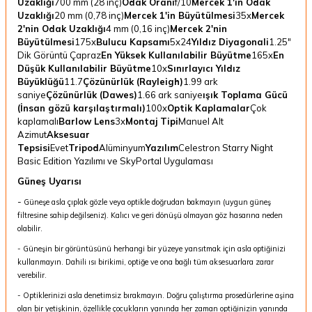
Uzaklığı
700 mm (28 inç)
Odak Oranı
f/10
Mercek 1'in Odak
Uzaklığı
20 mm (0,78 inç)
Mercek 1'in Büyütülmesi
35x
Mercek
2'nin Odak Uzaklığı
4 mm (0,16 inç)
Mercek 2'nin
Büyütülmesi
175x
Bulucu Kapsamı
5x24
Yıldız Diyagonali
1.25"
Dik Görüntü Çapraz
En Yüksek Kullanılabilir Büyütme
165x
En
Düşük Kullanılabilir Büyütme
10x
Sınırlayıcı Yıldız
Büyüklüğü
11.7
Çözünürlük (Rayleigh)
1.99 ark
saniye
Çözünürlük (Dawes)
1.66 ark saniye
ışık Toplama Gücü
(İnsan gözü karşılaştırmalı)
100x
Optik Kaplamalar
Çok
kaplamalı
Barlow Lens
3x
Montaj Tipi
Manuel Alt
Azimut
Aksesuar
Tepsisi
Evet
Tripod
Alüminyum
Yazılım
Celestron Starry Night
Basic Edition Yazılımı ve SkyPortal Uygulaması
Güneş Uyarısı
-
Güneşe asla çıplak gözle veya optikle doğrudan bakmayın (uygun güneş
filtresine sahip değilseniz). Kalıcı ve geri dönüşü olmayan göz hasarına neden
olabilir.
- Güneşin bir görüntüsünü herhangi bir yüzeye yansıtmak için asla optiğinizi
kullanmayın. Dahili ısı birikimi, optiğe ve ona bağlı tüm aksesuarlara zarar
verebilir.
- Optiklerinizi asla denetimsiz bırakmayın. Doğru çalıştırma prosedürlerine aşina
olan bir yetişkinin, özellikle çocukların yanında her zaman optiğinizin yanında