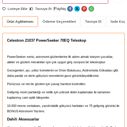
Paylaş
Listeye Ekle
Tavsiye Et
Ürün Açıklaması
Ödeme Seçenekleri
Tavsiye Et
İade Koşul
Celestron 21037 PowerSeeker 70EQ Teleskop
PowerSeeker serisi, astronomi gözlemlerine ilk adımı atmak isteyen çocuklar,
aileler ve gözlem meraklıları için çok uygun giriş seviyesi bir teleskoptur.
Gezegenleri, ayı, yıldız kümelerini ve Orion Bulutsusu, Andromeda Gökadası gibi
daha parlak ve derin gökyüzü nesnelerini gece görüntüleyebilirsiniz.
Pürüzsüz ve net bir gözlem için yavaş hareket kontrolleri.
Gelişmiş resim parlaklığı ve netlik için yüksek iletim kaplamalar ile tamamen
kaplanmış cam optik bileşenler.
10.000 nesne veritabanı, yazdırılabilir gökyüzü haritaları ve 75 gelişmiş görüntü ile
BONUS Astronomi Yazılımı.
Dahili Aksesuarlar