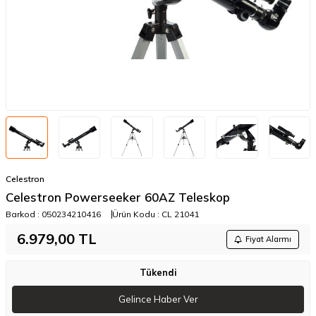
Celestron
Celestron Powerseeker 60AZ Teleskop
Barkod :
050234210416
Ürün Kodu :
CL 21041
6.979,00
TL
Fiyat Alarmı
Tükendi
Gelince Haber Ver