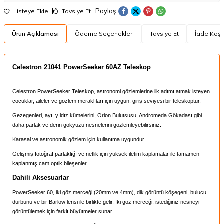
Paylaş
Listeye Ekle
Tavsiye Et
Ürün Açıklaması
Ödeme Seçenekleri
Tavsiye Et
İade Koşul
Celestron 21041 PowerSeeker 60AZ Teleskop
Celestron PowerSeeker Teleskop, astronomi gözlemlerine ilk adımı atmak isteyen
çocuklar, aileler ve gözlem meraklıları için uygun, giriş seviyesi bir teleskoptur.
Gezegenleri, ayı, yıldız kümelerini, Orion Bulutsusu, Andromeda Gökadası gibi
daha parlak ve derin gökyüzü nesnelerini gözlemleyebilirsiniz.
Karasal ve astronomik gözlem için kullanıma uygundur.
Gelişmiş fotoğraf parlaklığı ve netlik için yüksek iletim kaplamalar ile tamamen
kaplanmış cam optik bileşenler
Dahili Aksesuarlar
PowerSeeker 60, iki göz merceği (20mm ve 4mm), dik görüntü köşegeni, bulucu
dürbünü ve bir Barlow lensi ile birlikte gelir. İki göz merceği, istediğiniz nesneyi
görüntülemek için farklı büyütmeler sunar.