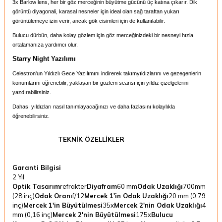
3x Barlow lens, her bir göz merceğinin büyütme gücünü üç katına çıkarır. Dik
görüntü diyagonali, karasal nesneler için ideal olan sağ taraftan yukarı
görüntülemeye izin verir, ancak gök cisimleri için de kullanılabilir.
Bulucu dürbün, daha kolay gözlem için göz merceğinizdeki bir nesneyi hızla
ortalamanıza yardımcı olur.
Starry Night Yazılımı
Celestron'un Yıldızlı Gece Yazılımını indirerek takımyıldızlarını ve gezegenlerin
konumlarını öğrenebilir, yaklaşan bir gözlem seansı için yıldız çizelgelerini
yazdırabilirsiniz.
Dahası yıldızları nasıl tanımlayacağınızı ve daha fazlasını kolaylıkla
öğrenebilirsiniz.
TEKNİK ÖZELLİKLER
Garanti Bilgisi
2 Yıl
Optik Tasarım
refrakter
Diyafram
60 mm
Odak Uzaklığı
700mm
(28 inç)
Odak Oranı
f/12
Mercek 1'in Odak Uzaklığı
20 mm (0,79
inç)
Mercek 1'in Büyütülmesi
35x
Mercek 2'nin Odak Uzaklığı
4
mm (0,16 inç)
Mercek 2'nin Büyütülmesi
175x
Bulucu