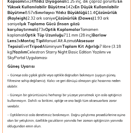
Kapsamı
5x24
Yıldız Diyagonali
1.25 inç, dik çapraz görüntü
En
Yüksek Kullanılabilir Büyütme
142x
En Düşük Kullanılabilir
Büyütme
8.57x
Sınırlayıcı Yıldız Büyüklüğü
11.4
Çözünürlük
(Rayleigh)
2.32 ark saniye
Çözünürlük (Dawes)
1.93 ark
saniye
Işık Toplama Gücü (İnsan gözü
karşılaştırmalı)
73x
Optik Kaplamalar
Tamamen
kaplamalı
Optik Tüp Uzunluğu
711 mm (28 inç)
Barlow
Lens
3x
Montaj Tipi
Manuel Alt Azimut
Aksesuar
Tepsisi
Evet
Tripod
Alüminyum
Toplam Kit Ağırlığı
7 libre (3.18
kg)
Yazılım
Celestron Starry Night Basic Edition Yazılımı ve
SkyPortal Uygulaması
Güneş Uyarısı
-
Güneşe asla çıplak gözle veya optikle doğrudan bakmayın (uygun güneş
filtresine sahip değilseniz). Kalıcı ve geri dönüşü olmayan göz hasarına neden
olabilir.
- Güneşin bir görüntüsünü herhangi bir yüzeye yansıtmak için asla optiğinizi
kullanmayın. Dahili ısı birikimi, optiğe ve ona bağlı tüm aksesuarlara zarar
verebilir.
- Optiklerinizi asla denetimsiz bırakmayın. Doğru çalıştırma prosedürlerine aşina
olan bir yetişkinin, özellikle çocukların yanında her zaman optiğinizin yanında
olduğundan emin olun.