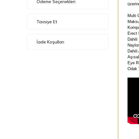
Ödeme Seçenekleri
üzerin
Multi
Tavsiye Et
Maksu
Kompa
Erect 
Dahili
İade Koşulları
Naylon
Dahil
Aşısal
Eye R
Odak Y