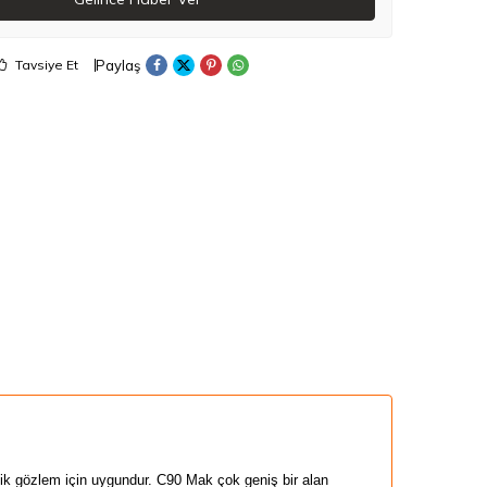
Paylaş
Tavsiye Et
k gözlem için uygundur.
C90
Mak
çok geniş bir
alan