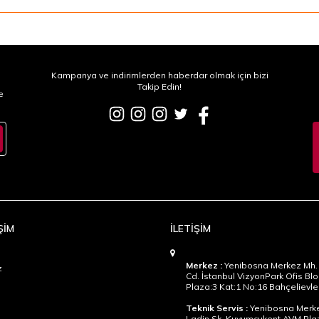
Kampanya ve indirimlerden haberdar olmak için bizi
Takip Edin!
e
ŞİM
İLETİŞİM
Merkez :
Yenibosna Merkez Mh. 
z
Cd. İstanbul VizyonPark Ofis Blo
Plaza:3 Kat:1 No:16 Bahçelievler
Teknik Servis :
Yenibosna Merke
Ladin Sk. Kuyumcukent AVM Pla