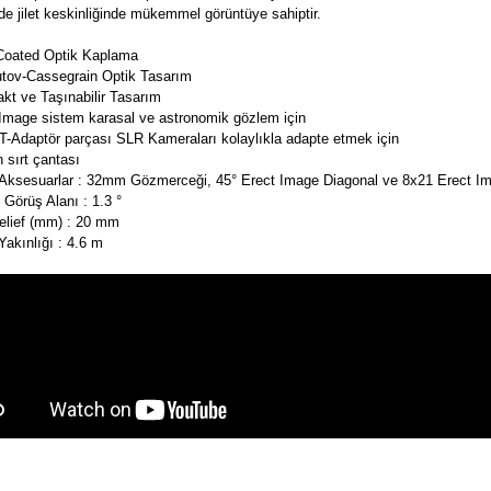
de
jilet keskinliğinde
mükemmel
görüntüye sahiptir.
 Coated Optik Kaplama
tov-Cassegrain
Optik Tasarım
kt
ve
Taşınabilir Tasarım
Image sistem karasal ve astronomik gözlem için
T
-
Adaptör
parçası
SLR
Kameraları
kolaylıkla adapte etmek için
 sırt çantası
i Aksesuarlar : 32mm Gözmerceği,
45° Erect Image Diagonal ve 8x21 Erect I
 Görüş Alanı :
1.3 °
elief (mm) : 20 mm
akınlığı : 4.6 m