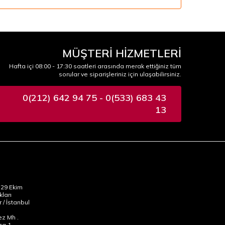
MÜŞTERİ HİZMETLERİ
Hafta içi 08:00 - 17:30 saatleri arasında merak ettiğiniz tüm
sorular ve siparişleriniz için ulaşabilirsiniz.
0(212) 642 94 75 - 0(533) 683 43
13
29 Ekim
kları
 / İstanbul
z Mh .
za 1