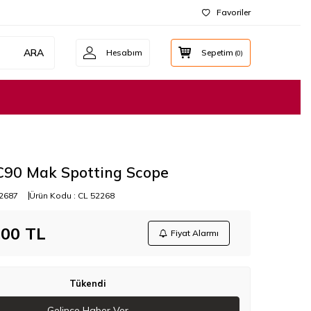
Favoriler
ARA
Hesabım
Sepetim
(
0
)
 C90 Mak Spotting Scope
2687
Ürün Kodu :
CL 52268
,00
TL
Fiyat Alarmı
Tükendi
Gelince Haber Ver