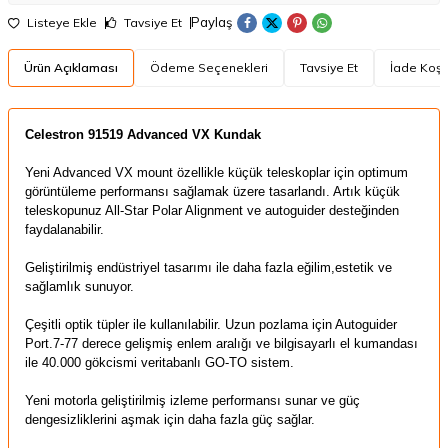
Paylaş
Listeye Ekle
Tavsiye Et
Ürün Açıklaması
Ödeme Seçenekleri
Tavsiye Et
İade Koşul
Celestron 91519 Advanced VX Kundak
Yeni Advanced VX mount özellikle küçük teleskoplar için optimum
görüntüleme performansı sağlamak üzere tasarlandı. Artık küçük
teleskopunuz All-Star Polar Alignment ve autoguider desteğinden
faydalanabilir.
Geliştirilmiş endüstriyel tasarımı ile daha fazla eğilim,estetik ve
sağlamlık sunuyor.
Çeşitli optik tüpler ile kullanılabilir. Uzun pozlama için Autoguider
Port.7-77 derece gelişmiş enlem aralığı ve bilgisayarlı el kumandası
ile 40.000 gökcismi veritabanlı GO-TO sistem.
Yeni motorla geliştirilmiş izleme performansı sunar ve güç
dengesizliklerini aşmak için daha fazla güç sağlar.