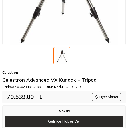
Celestron
Celestron Advanced VX Kundak + Tripod
Barkod :
050234915199
Ürün Kodu :
CL 91519
70.539,00
TL
Fiyat Alarmı
Tükendi
Gelince Haber Ver