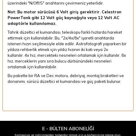
üzerindeki "N/Off/S" anahtarını çevirmeniz yeterlidir.
Not: Bu motor sürücüsü 6 Volt giriş gerektirir. Celestron
PowerTank gibi 12 Volt güç kaynağıyla veya 12 Volt AC
adaptörle kullanılamaz.
Tahrik düzeltici el kumandası, teleskopu farklı hızlarda hareket
ettirmek için kullanılabilir. Bu, "2x/4x/8x" işaretli anahtarda
istenen hızın seçilmesiyle elde edilir. Astrofotografi yaparken bir
yıldıza rehberlik etmek için yıldız hızının iki katı veya 2x
kullanılır. 4x hız, mercekteki nesneleri ortalamak için kullanılır. 8x
hız, merceklerin yanı sıra bulucu dürbünündeki nesneleri
ortalamak için kullanılabilir.
Bu pakette bir RA ve Dec motoru, debriyaj, montaj braketleri ve
donanımı, sürücü düzeltici el kumandası ve güç paketi bulunur.
E - BÜLTEN ABONELİĞİ
Kampanya ve indirimlerden haberdar olmak için e-bültenimize abone olun.