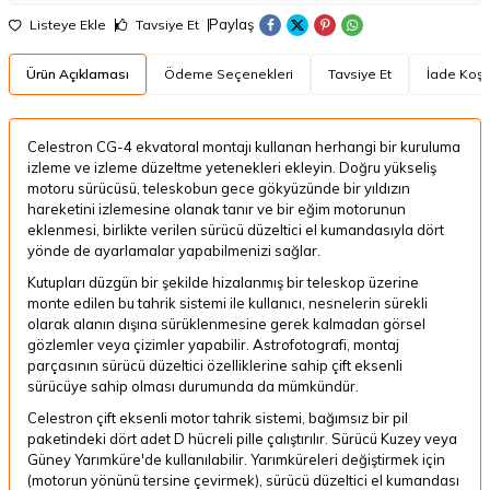
Paylaş
Listeye Ekle
Tavsiye Et
Ürün Açıklaması
Ödeme Seçenekleri
Tavsiye Et
İade Koşul
Celestron CG-4 ekvatoral montajı kullanan herhangi bir kuruluma
izleme ve izleme düzeltme yetenekleri ekleyin. Doğru yükseliş
motoru sürücüsü, teleskobun gece gökyüzünde bir yıldızın
hareketini izlemesine olanak tanır ve bir eğim motorunun
eklenmesi, birlikte verilen sürücü düzeltici el kumandasıyla dört
yönde de ayarlamalar yapabilmenizi sağlar.
Kutupları düzgün bir şekilde hizalanmış bir teleskop üzerine
monte edilen bu tahrik sistemi ile kullanıcı, nesnelerin sürekli
olarak alanın dışına sürüklenmesine gerek kalmadan görsel
gözlemler veya çizimler yapabilir. Astrofotografi, montaj
parçasının sürücü düzeltici özelliklerine sahip çift eksenli
sürücüye sahip olması durumunda da mümkündür.
Celestron çift eksenli motor tahrik sistemi, bağımsız bir pil
paketindeki dört adet D hücreli pille çalıştırılır. Sürücü Kuzey veya
Güney Yarımküre'de kullanılabilir. Yarımküreleri değiştirmek için
(motorun yönünü tersine çevirmek), sürücü düzeltici el kumandası