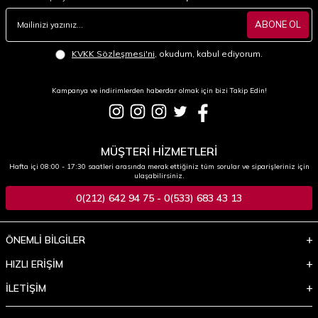
ABONE OL
KVKK Sözleşmesi'ni
, okudum, kabul ediyorum.
Kampanya ve indirimlerden haberdar olmak için bizi Takip Edin!
MÜŞTERİ HİZMETLERİ
Hafta içi 08:00 - 17:30 saatleri arasında merak ettiğiniz tüm sorular ve siparişleriniz için
ulaşabilirsiniz.
0(212) 642 94 75 - 0(533) 683 43 13
ÖNEMLİ BİLGİLER
HIZLI ERİŞİM
İLETİŞİM