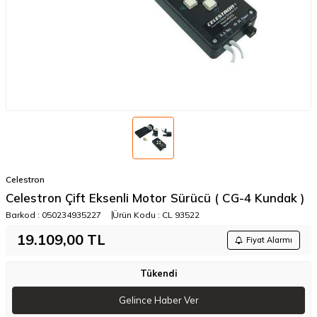
Celestron
Celestron Çift Eksenli Motor Sürücü ( CG-4 Kundak )
Barkod :
050234935227
Ürün Kodu :
CL 93522
19.109,00
TL
Fiyat Alarmı
Tükendi
Gelince Haber Ver