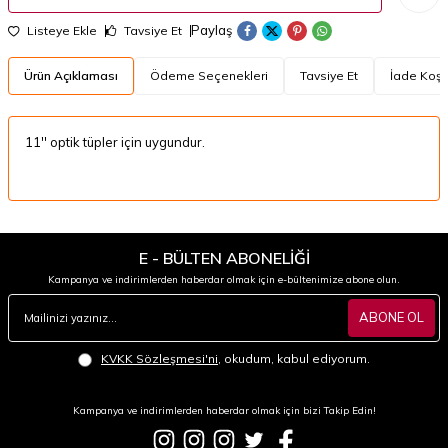
Paylaş
Listeye Ekle
Tavsiye Et
Ürün Açıklaması
Ödeme Seçenekleri
Tavsiye Et
İade Koşul
11'' optik tüpler için uygundur.
E - BÜLTEN ABONELİĞİ
Kampanya ve indirimlerden haberdar olmak için e-bültenimize abone olun.
ABONE OL
KVKK Sözleşmesi'ni
, okudum, kabul ediyorum.
Kampanya ve indirimlerden haberdar olmak için bizi Takip Edin!