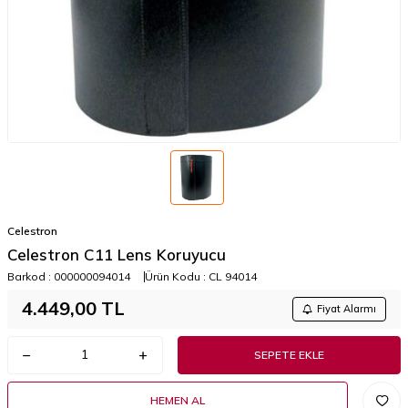
Celestron
Celestron C11 Lens Koruyucu
Barkod :
000000094014
Ürün Kodu :
CL 94014
4.449,00
TL
Fiyat Alarmı
SEPETE EKLE
HEMEN AL