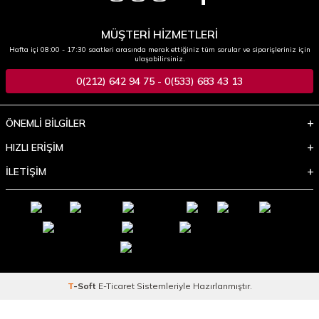
MÜŞTERİ HİZMETLERİ
Hafta içi 08:00 - 17:30 saatleri arasında merak ettiğiniz tüm sorular ve siparişleriniz için
ulaşabilirsiniz.
0(212) 642 94 75 - 0(533) 683 43 13
ÖNEMLİ BİLGİLER
HIZLI ERİŞİM
İLETİŞİM
T
-Soft
E-Ticaret
Sistemleriyle Hazırlanmıştır.