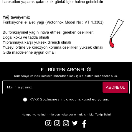
hareketleri yaparak çakınız ilk günkü İşler haline getirilebilir.
Yağ tavsiyemiz
Fonksiyonel el aleti yağı (Victorinox Model No :
VT 4.3301
)
Bu fonksiyonel yağın ihtiva etmesi gereken özellikler;
Doğal koku ve tadda olmalı
Yıpranmaya karşı yüksek dirençli olmalı
Yüzeyi örtme ve korozyon koruma özellikleri yüksek olmalı
Gıda maddelerine uygun olmalı
E - BÜLTEN ABONELİĞİ
Kampanya ve indirimlerden haberdar olmak için e-bültenimize abone olun.
ABONE OL
KVKK Sözleşmesi'ni
, okudum, kabul ediyorum.
Kampanya ve indirimlerden haberdar olmak için bizi Takip Edin!