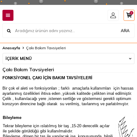
0
ARA
Anasayfa
Çakı Bakım Tavsiyeleri
İÇERIK MENÜ
Çakı Bakım Tavsiyeleri
FONKSİYONEL ÇAKI İÇİN BAKIM TAVSİYELERİ
Bir çok el aleti ve fonksiyonları ; farklı amaçlarla kullanımları için hassas
ayarlanmış özellikleri ihtiva eden ,yüksek kalitede çelikten imal edilmiştir.
Çelik , kullanılacağı yere ,istenen sertliğe ve göstermesi gerekli optimum
korozyon direncine bağlı olarak su verilmiş, tavlanmış ve parlatılmıştır.
Bileyleme
Tekrar bileyleme için ıslatılmış bir taş ,15-20 derecelik açılar
ile şekilde görüldüğü gibi kullanılmalıdır.
Bileyleme, dönen bir taş ile yapılacak ise konusununda ,bilgili