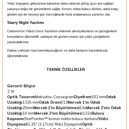
Yıldız köşegeni, gökyüzüne bakarken daha rahat bir görüş açısı için sağdan
yukarıya doğru bir görüntüleme sağlar. Kırmızı nokta bulucu dürbün, daha kolay
gözlem için bir nesneyi göz merceğinizde hızla ortalamanıza yardımcı olur.
Starry Night Yazılımı
Celestron'un Yıldızlı Gece Yazılımını indirerek takımyıldızlarını ve gezegenlerin
konumlarını öğrenebilir, yaklaşan bir gözlem seansı için yıldız çizelgelerini
yazdırabilirsiniz.
Dahası yıldızları nasıl tanımlayacağınızı ve daha fazlasını kaynaklarıyla
öğrenebilirsiniz.
TEKNİK ÖZELLİKLER
Garanti Bilgisi
2 Yıl
Optik Tasarım
Maksutov-Cassegrain
Diyafram
102 mm
Odak
Uzaklığı
1325 mm
Odak Oranı
f/13
Mercek 1'in Odak
Uzaklığı
25mm
Mercek 1'in Büyütülmesi
53x
Mercek 2'nin Odak
Uzaklığı
10 mm
Mercek 2'nin Büyütülmesi
132x
Bulucu
Kapsamı
StarPointer™ kırmızı nokta bulucu dürbünü
Yıldız
Diyagonali
1.25" (3.17cm) Yıldız Diyagonal
Optik