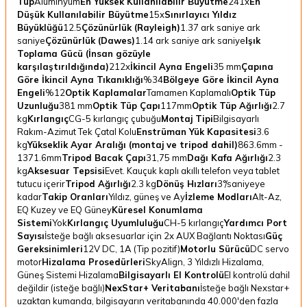
Tüp
Alüminyum
En Yüksek Kullanılabilir Büyütme
241x
En
Düşük Kullanılabilir Büyütme
15x
Sınırlayıcı Yıldız
Büyüklüğü
12.5
Çözünürlük (Rayleigh)
1.37 ark saniye ark
saniye
Çözünürlük (Dawes)
1.14 ark saniye ark saniye
Işık
Toplama Gücü (İnsan gözüyle
karşılaştırıldığında)
212x
İkincil Ayna Engeli
35 mm
Çapına
Göre İkincil Ayna Tıkanıklığı
%34
Bölgeye Göre İkincil Ayna
Engeli
%12
Optik Kaplamalar
Tamamen Kaplamalı
Optik Tüp
Uzunluğu
381 mm
Optik Tüp Çapı
117mm
Optik Tüp Ağırlığı
2.7
kg
Kırlangıç
CG-5 kırlangıç çubuğu
Montaj Tipi
Bilgisayarlı
Rakım-Azimut Tek Çatal Kolu
Enstrüman Yük Kapasitesi
3.6
kg
Yükseklik Ayar Aralığı (montaj ve tripod dahil)
863.6mm -
1371.6mm
Tripod Bacak Çapı
31,75 mm
Dağı Kafa Ağırlığı
2.3
kg
Aksesuar Tepsisi
Evet. Kauçuk kaplı akıllı telefon veya tablet
tutucu içerir
Tripod Ağırlığı
2.3 kg
Dönüş Hızları
3°/saniyeye
kadar
Takip Oranları
Yıldız, güneş ve Ay
İzleme Modları
Alt-Az,
EQ Kuzey ve EQ Güney
Küresel Konumlama
Sistemi
Yok
Kırlangıç Uyumluluğu
CH-5 kırlangıç
Yardımcı Port
Sayısı
İsteğe bağlı aksesuarlar için 2x AUX Bağlantı Noktası
Güç
Gereksinimleri
12V DC, 1A (Tip pozitif)
Motorlu Sürücü
DC servo
motor
Hizalama Prosedürleri
SkyAlign, 3 Yıldızlı Hizalama,
Güneş Sistemi Hizalama
Bilgisayarlı El Kontrolü
El kontrolü dahil
değildir (isteğe bağlı)
NexStar+ Veritabanı
İsteğe bağlı Nexstar+
uzaktan kumanda, bilgisayarın veritabanında 40.000'den fazla