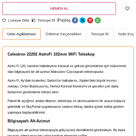
HEMEN AL
Paylaş
Listeye Ekle
Tavsiye Et
Ürün Açıklaması
Ödeme Seçenekleri
Tavsiye Et
İade Koşul
Celestron 22202 AstroFi 102mm WiFi Teleskop
Astro Fi 120, hareket halindeyken karasal ve göksel görüntüleme için mükemmel
olan bilgisayarlı bir alt-azimut Maksutov-Cassegrain teleskopudur.
Astro Fi, Ay'daki kraterleri, Satürn'ün halkalarını, Jüpiter'deki büyük kırmızı
noktayı, Orion Bulutsusu'nu, Herkül Küresel Kümesi'ni ve geceleri çok daha
fazlasının gözlemleme imkanı tanır.
Paketi ilk açtığınız andan itibaren, teleskopu ve aksesuarlarını bir araya kolayca
getirebilir ve SkyPortal uygulamasını sadece birkaç dakika içinde indirip gözlem
yapmaya başlayabilirsiniz.
Bilgisayarlı Alt-Azimut
Bilgisayarlı alt-azimut teleskopuyla gökyüzünü derinliklerini gözlemleyin. Bu basit
tasarım, teleskopun her yöne hareket etmesine sağlar.