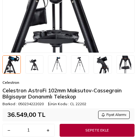
Celestron
Celestron AstroFi 102mm Maksutov-Cassegrain
Bilgisayar Donanımlı Teleskop
Barkod :
050234222020
Ürün Kodu :
CL 22202
36.549,00
TL
Fiyat Alarmı
SEPETE EKLE