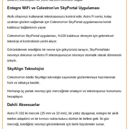
Entegre WiFi ve Celestron'un SkyPortal Uygulaması
Akıllı cihazınızı kullanarak teleskopunuzu kontrol edin. Astro Fi serisi, kolay
uzaktan gözlem sağlamak için Celestron'un SkyPortal uygulamasına kendi
kablosuz bağlantısını yayar.
Celestron'un SkyPortal uygulaması, %100 kablosuz deneyim için geleneksel
teleskop el kontrolünün yerini alıyor.
Görüntülemek istediğiniz bir nesne için gökyüzünü tarayın, SkyPortal'daki
nesneye dokunun ve Astro Fi teleskopunuzun nesneye otomatik olarak dönmesini
izleyin.
SkyAlign Teknolojisi
Celestron'un ödüllü SkyAlign teknolojisi sayesinde gözlemlemeye hazırlanmak
hızlı ve oldukça basittir.
Herhangi üç parlak nesneyi göz merceğinde ortalayın ve teleskopunuz konumunu
hesaplayın.
Dahili Aksesuarlar
Astro Fi 102 iki mercek (25 mm ve 10 mm), bir yıldız diyagonal, entegre bir akıllı
telefon adaptörü ve bir kırmızı nokta bulucu dürbün ile birlikte gelir. İki göz
merceği, istediğiniz nesneyi görüntülemek için farklı büyütmeler sunar.