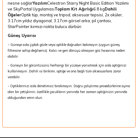
nesne sağlar
Yazılım
Celestron Starry Night Basic Edition Yazılımı
ve SkyPortal Uygulaması
Toplam Kit Ağırlığı
6.8 kg
Dahili
Öğeler
Optik tüp, montaj ve tripod, aksesuar tepsisi, 2x oküler,
3.17cm yıldız diyagonal, 3.17cm görsel arka, pil çantası,
StarPointer kırmızı nokta bulucu dürbün
Güneş Uyarısı
-
Güneşe asla çıplak gözle veya optikle doğrudan bakmayın (uygun güneş
filtresine sahip değilseniz). Kalıcı ve geri dönüşü olmayan göz hasarına neden
olabilir.
- Güneşin bir görüntüsünü herhangi bir yüzeye yansıtmak için asla optiğinizi
kullanmayın. Dahili ısı birikimi, optiğe ve ona bağlı tüm aksesuarlara zarar
verebilir.
- Optiklerinizi asla denetimsiz bırakmayın. Doğru çalıştırma prosedürlerine aşina
olan bir yetişkinin, özellikle çocukların yanında her zaman optiğinizin yanında
olduğundan emin olun.