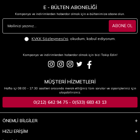
E - BÜLTEN ABONELİĞİ
Kampanya ve indirimlerden haberdar olmak için e-bültenimize abone olun.
ABONE OL
KVKK Sözleşmesi'ni
, okudum, kabul ediyorum.
Kampanya ve indirimlerden haberdar olmak için bizi Takip Edin!
MÜŞTERİ HİZMETLERİ
Hafta içi 08:00 - 17:30 saatleri arasında merak ettiğiniz tüm sorular ve siparişleriniz için
ulaşabilirsiniz.
0(212) 642 94 75 - 0(533) 683 43 13
ÖNEMLİ BİLGİLER
HIZLI ERİŞİM