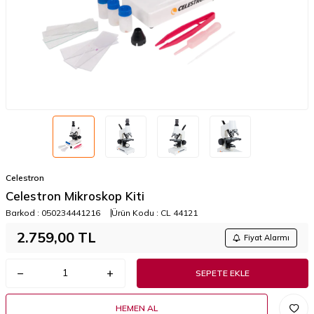
Celestron
Celestron Mikroskop Kiti
Barkod :
050234441216
Ürün Kodu :
CL 44121
2.759,00
TL
Fiyat Alarmı
SEPETE EKLE
HEMEN AL