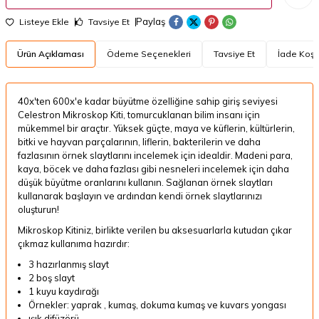
Paylaş
Listeye Ekle
Tavsiye Et
Ürün Açıklaması
Ödeme Seçenekleri
Tavsiye Et
İade Koşul
40x'ten 600x'e kadar büyütme özelliğine sahip giriş seviyesi
Celestron Mikroskop Kiti, tomurcuklanan bilim insanı için
mükemmel bir araçtır.
Yüksek güçte, maya ve küflerin, kültürlerin,
bitki ve hayvan parçalarının, liflerin, bakterilerin ve daha
fazlasının örnek slaytlarını incelemek için idealdir.
Madeni para,
kaya, böcek ve daha fazlası gibi nesneleri incelemek için daha
düşük büyütme oranlarını kullanın.
Sağlanan örnek slaytları
kullanarak başlayın ve ardından kendi örnek slaytlarınızı
oluşturun!
Mikroskop Kitiniz, birlikte verilen bu aksesuarlarla kutudan çıkar
çıkmaz kullanıma hazırdır:
3 hazırlanmış slayt
2 boş slayt
1 kuyu kaydırağı
Örnekler:
yaprak
, kumaş, dokuma kumaş ve kuvars yongası
ışık difüzörü