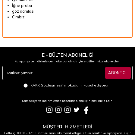
İğne probu
göz damlası
Cımbız
E - BÜLTEN ABONELİĞİ
Kampanya ve indirimlerden haberdar olmak için e-bültenimize abone olun.
ABONE OL
KVKK Sözleşmesi'ni
, okudum, kabul ediyorum.
Kampanya ve indirimlerden haberdar olmak için bizi Takip Edin!
MÜŞTERİ HİZMETLERİ
Hafta içi 08:00 - 17:30 saatleri arasında merak ettiğiniz tüm sorular ve siparişleriniz için