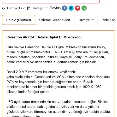
Paylaş
Listeye Ekle
Tavsiye Et
Ürün Açıklaması
Ödeme Seçenekleri
Tavsiye Et
İade Koşul
​Celestron 44302-C Deluxe Dijital El Mikroskobu
Orta seviye Celestron Deluxe El Dijital Mikroskop kullanımı kolay,
düşük güçlü bir mikroskoptur. 10x - 150x büyütme aralığı ile; pulları,
madeni paraları, böcekleri, bitkileri, kayaları, deriyi, mücevherleri,
devre kartlarını ve daha fazlasını görüntülemek için idealdir.
Dahili 2.0 MP kamerayı kullanarak keşiflerinizi
yakalayabilirsiniz. Görüntüleri ve VGA kalitesinde videoları doğrudan
PC'nize kaydetmek için kamera düğmesine basın. Büyük
monitörlerde bile net bir şekilde görüntülemek için 1920 X 1080
piksele kadar fotoğraf çeker.
LED aydınlatıcı örneklerinizin net ve parlak olmasını sağlar. Birlikte
verilen metal stand, sabit çekimlere izin verir ve daha yüksek
güçlerde izlerken, titremeyi en aza indirir ve örneğinizi keskin odakta
tutarken kullanışlı olur.