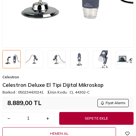
Celestron
Celestron Deluxe El Tipi Dijital Mikroskop
Barkod :
050234430241
Ürün Kodu :
CL 44302-C
8.889,00
TL
Fiyat Alarmı
SEPETE EKLE
HEMEN AL