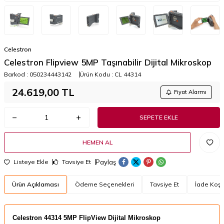
Celestron
Celestron Flipview 5MP Taşınabilir Dijital Mikroskop
Barkod :
050234443142
Ürün Kodu :
CL 44314
24.619,00
TL
Fiyat Alarmı
SEPETE EKLE
HEMEN AL
Paylaş
Listeye Ekle
Tavsiye Et
Ürün Açıklaması
Ödeme Seçenekleri
Tavsiye Et
İade Koşul
Celestron 44314 5MP FlipView Dijital Mikroskop