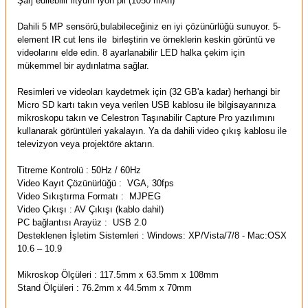
Şarj edilebilir
lityum iyon pil
(
1050 mAh
)
Dahili
5 MP
sensörü
,
bulabileceğiniz
en iyi
çözünürlüğü sunuyor.
5-
element IR cut lens ile birleştirin ve örneklerin keskin görüntü ve
videolarını elde edin.
8
ayarlanabilir
LED
halka
çekim için
mükemmel bir
aydınlatma sağlar
.
Resimleri ve videoları
kaydetmek için
(
32 GB'a kadar
)
herhangi bir
Micro SD
kartı takın
veya
verilen USB
kablosu ile
bilgisayarınıza
mikroskop
u
takın ve
Celestron
Taşınabilir
Capture Pro
yazılımını
kullanarak
görüntüleri yakalayın.
Ya da
dahil
i
video çıkış
kablosu
ile
televizyon veya
projektöre
aktarın.
Titreme
Kontrolü
:
50Hz / 60Hz
Video Kayıt
Çözünürlüğü
:
VGA
,
30fps
Video Sıkıştırma
Formatı
:
MJPEG
Video Çıkışı
: AV
Çıkışı
(
kablo dahil)
PC bağlantısı
Arayüz
:
USB
2.0
Desteklenen İşletim Sistemleri :
Windows: XP/Vista/7/8 - Mac:OSX
10.6 – 10.9
Mikroskop Ölçüleri :
117.5mm x 63.5mm x 108mm
Stand Ölçüleri :
76.2mm x 44.5mm x 70mm