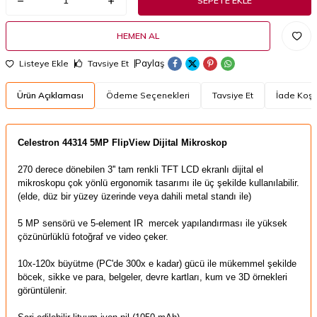
SEPETE EKLE
HEMEN AL
Paylaş
Listeye Ekle
Tavsiye Et
Ürün Açıklaması
Ödeme Seçenekleri
Tavsiye Et
İade Koşul
Celestron 44314 5MP FlipView Dijital Mikroskop
270 derece dönebilen 3'' tam renkli TFT LCD ekranlı dijital el
mikroskopu
çok yönlü
ergonomik tasarımı ile
üç şekilde
kullanılabilir.
(elde, düz bir yüzey üzerinde veya dahili metal standı ile)
5 MP
sensörü ve
5
-
element
IR
mercek
yapılandırması
ile
yüksek
çözünürlüklü
fotoğraf ve video
çeker.
10x
-
120x
büyütme
(
PC'de
300x
e kadar) gücü ile
mükemmel şekilde
böcek,
sikke ve
para
, belgeler,
devre kartları
,
kum
ve
3D
örnekleri
görüntülenir.