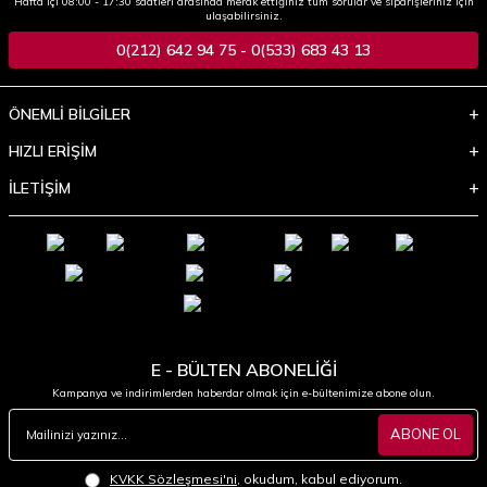
Hafta içi 08:00 - 17:30 saatleri arasında merak ettiğiniz tüm sorular ve siparişleriniz için
ulaşabilirsiniz.
0(212) 642 94 75 - 0(533) 683 43 13
ÖNEMLİ BİLGİLER
HIZLI ERİŞİM
İLETİŞİM
E - BÜLTEN ABONELİĞİ
Kampanya ve indirimlerden haberdar olmak için e-bültenimize abone olun.
ABONE OL
KVKK Sözleşmesi'ni
, okudum, kabul ediyorum.