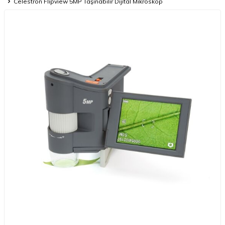
Celestron Flipview 5MP Taşınabilir Dijital Mikroskop