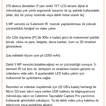
270 derece dönebilen 3'' tam renkli TFT LCD ekranlı dijital el
mikroskopu
çok yönlü
ergonomik tasarımı ile
üç şekilde
kullanılabilir.
(elde, düz bir yüzey üzerinde veya dahili metal standı ile)
5 MP
sensörü ve
5
-
element
IR
mercek
yapılandırması
ile
yüksek
çözünürlüklü
fotoğraf ve video
çeker.
10x
-
120x
büyütme
(
PC'de
300x
e kadar) gücü ile
mükemmel şekilde
böcek,
sikke ve
para
, belgeler,
devre kartları
,
kum
ve
3D
örnekleri
görüntülenir.
Şarj edilebilir
lityum iyon pil
(
1050 mAh
)
Dahili
5 MP
sensörü
,
bulabileceğiniz
en iyi
çözünürlüğü sunuyor.
5-
element IR cut lens ile birleştirin ve örneklerin keskin görüntü ve
videolarını elde edin.
8
ayarlanabilir
LED
halka
çekim için
mükemmel bir
aydınlatma sağlar
.
Resimleri ve videoları
kaydetmek için
(
32 GB'a kadar
)
herhangi bir
Micro SD
kartı takın
veya
verilen USB
kablosu ile
bilgisayarınıza
mikroskop
u
takın ve
Celestron
Taşınabilir
Capture Pro
yazılımını
kullanarak
görüntüleri yakalayın.
Ya da
dahil
i
video çıkış
kablosu
ile
televizyon veya
projektöre
aktarın.