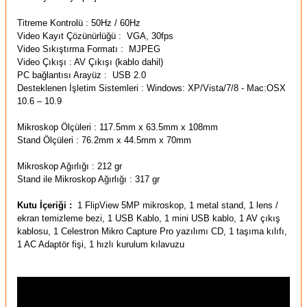
Titreme
Kontrolü
:
50Hz / 60Hz
Video Kayıt
Çözünürlüğü
:
VGA
,
30fps
Video Sıkıştırma
Formatı
:
MJPEG
Video Çıkışı
: AV
Çıkışı
(
kablo dahil)
PC bağlantısı
Arayüz
:
USB
2.0
Desteklenen İşletim Sistemleri :
Windows: XP/Vista/7/8 - Mac:OSX
10.6 – 10.9
Mikroskop Ölçüleri :
117.5mm x 63.5mm x 108mm
Stand Ölçüleri :
76.2mm x 44.5mm x 70mm
Mikroskop Ağırlığı : 212 gr
Stand ile Mikroskop Ağırlığı : 317 gr
Kutu İçeriği :
1
FlipView
5MP
mikroskop
, 1 metal stand,
1
lens /
ekran temizleme
bezi
, 1 USB Kablo, 1 mini USB kablo,
1
AV
çıkış
kablosu
, 1
Celestron
Mikro
Capture Pro
yazılımı
CD
, 1 taşıma kılıfı,
1
AC Adaptör
fişi,
1
hızlı kurulum
kılavuzu