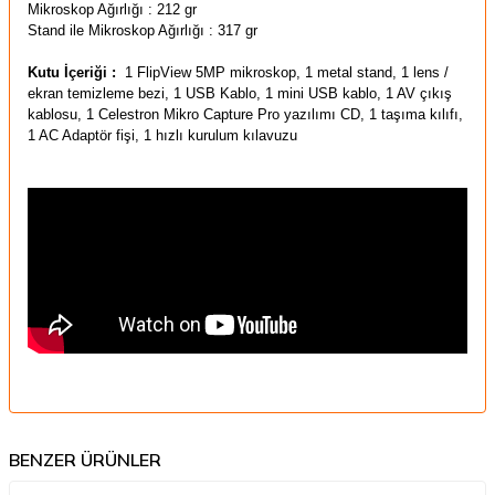
Mikroskop Ağırlığı : 212 gr
Stand ile Mikroskop Ağırlığı : 317 gr
Kutu İçeriği :
1
FlipView
5MP
mikroskop
, 1 metal stand,
1
lens /
ekran temizleme
bezi
, 1 USB Kablo, 1 mini USB kablo,
1
AV
çıkış
kablosu
, 1
Celestron
Mikro
Capture Pro
yazılımı
CD
, 1 taşıma kılıfı,
1
AC Adaptör
fişi,
1
hızlı kurulum
kılavuzu
BENZER ÜRÜNLER