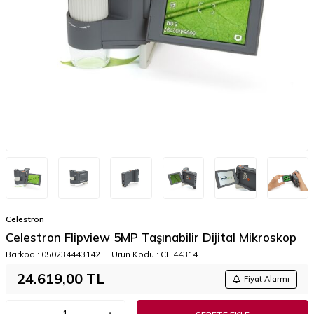
Celestron
Celestron Flipview 5MP Taşınabilir Dijital Mikroskop
Barkod :
050234443142
Ürün Kodu :
CL 44314
24.619,00
TL
Fiyat Alarmı