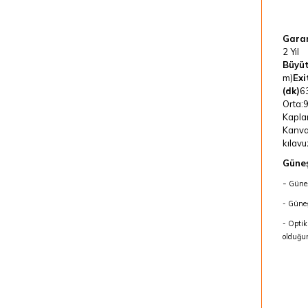
Garan
2 Yıl
Büyü
m)
Exi
(dk)
6
Orta:9
Kapla
Kanv
kılavu
Güneş
-
Güneş
- Güneş
- Optik
olduğu