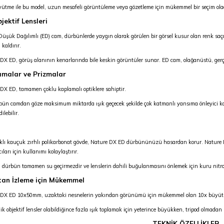
ütme ile bu model, uzun mesafeli görüntüleme veya gözetleme için mükemmel bir seçim olac
jektif Lensleri
Düşük Dağılımlı (ED) cam, dürbünlerde yaygın olarak görülen bir görsel kusur olan renk s
kaldırır.
DX ED, görüş alanının kenarlarında bile keskin görüntüler sunar. ED cam, olağanüstü, gerç
malar ve Prizmalar
DX ED, tamamen çoklu kaplamalı optiklere sahiptir.
bün camdan göze maksimum miktarda ışık geçecek şekilde çok katmanlı yansıma önleyici k
ilebilir.
lı kauçuk zırhlı polikarbonat gövde, Nature DX ED dürbününüzü hasardan korur. Nature DX
ıları için kullanımı kolaylaştırır.
 dürbün tamamen su geçirmezdir ve lenslerin dahili buğulanmasını önlemek için kuru nitroj
an İzleme için Mükemmel
 DX ED 10x50mm, uzaktaki nesnelerin yakından görünümü için mükemmel olan 10x büyüt
ik objektif lensler olabildiğince fazla ışık toplamak için yeterince büyükken, tripod olmadan 
TEKNİK ÖZELLİKLER