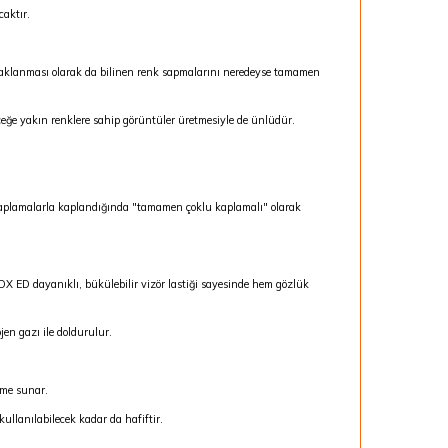
aktır.
açaklanması olarak da bilinen renk sapmalarını neredeyse tamamen
eğe yakın renklere sahip görüntüler üretmesiyle de ünlüdür.
aplamalarla kaplandığında "tamamen çoklu kaplamalı" olarak
 ED dayanıklı, bükülebilir vizör lastiği sayesinde hem gözlük
en gazı ile doldurulur.
me sunar.
kullanılabilecek kadar da hafiftir.