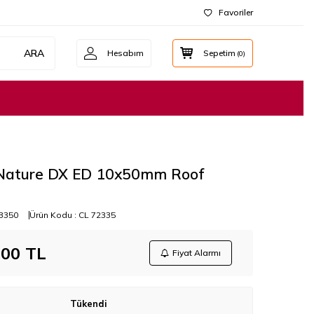
Favoriler
ARA
Hesabım
Sepetim
(
0
)
 Nature DX ED 10x50mm Roof
3350
Ürün Kodu :
CL 72335
,00
TL
Fiyat Alarmı
Tükendi