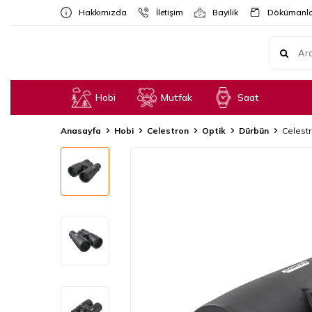
Hakkımızda
İletişim
Bayilik
Dökümanla
Hobi
Mutfak
Saat
Anasayfa
Hobi
Celestron
Optik
Dürbün
Celest