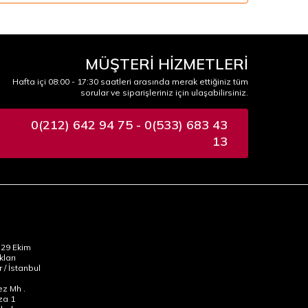
MÜŞTERİ HİZMETLERİ
Hafta içi 08:00 - 17:30 saatleri arasında merak ettiğiniz tüm
sorular ve siparişleriniz için ulaşabilirsiniz.
0(212) 642 94 75 - 0(533) 683 43
13
29 Ekim
kları
 / İstanbul
z Mh .
za 1