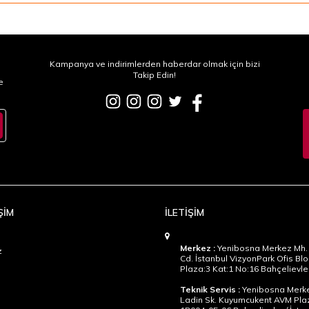
Kampanya ve indirimlerden haberdar olmak için bizi
Takip Edin!
e
ŞİM
İLETİŞİM
Merkez :
Yenibosna Merkez Mh. 
z
Cd. İstanbul VizyonPark Ofis Blo
Plaza:3 Kat:1 No:16 Bahçelievler
Teknik Servis :
Yenibosna Merke
Ladin Sk. Kuyumcukent AVM Pla