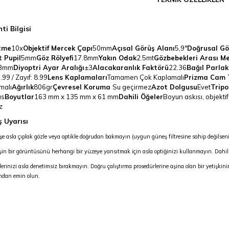
ti Bilgisi
tme
10x
Objektif Mercek Çapı
50mm
Açısal Görüş Alanı
5,9°
Doğrusal Gö
t Pupil
5mm
Göz Rölyefi
17.8mm
Yakın Odak
2.5mt
Gözbebekleri Arası M
3mm
Diyoptri Ayar Aralığı
±3
Alacakaranlık Faktörü
22.36
Bağıl Parlak
.99 / Zayıf: 8.99
Lens Kaplamaları
Tamamen Çok Kaplamalı
Prizma Cam 
malı
Ağırlık
806gr
Çevresel Koruma
Su geçirmez
Azot Dolgusu
Evet
Tripo
as
Boyutlar
163 mm x 135 mm x 61 mm
Dahili Öğeler
Boyun askısı, objektif
z
 Uyarısı
e asla çıplak gözle veya optikle doğrudan bakmayın (uygun güneş filtresine sahip değilseniz
in bir görüntüsünü herhangi bir yüzeye yansıtmak için asla optiğinizi kullanmayın. Dahili ıs
lerinizi asla denetimsiz bırakmayın. Doğru çalıştırma prosedürlerine aşina olan bir yetişkin
ndan emin olun.