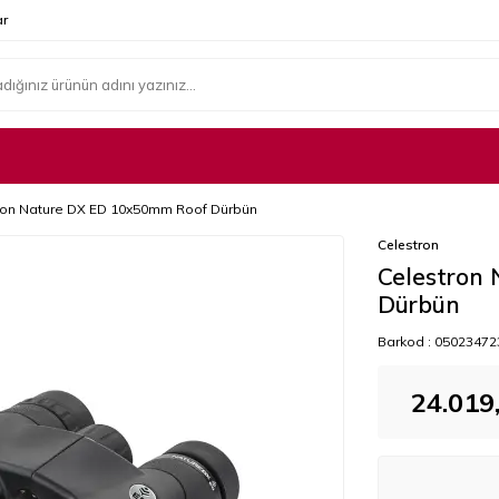
r
ron Nature DX ED 10x50mm Roof Dürbün
Celestron
Celestron
Dürbün
Barkod :
05023472
24.019