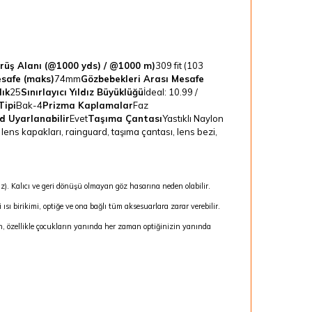
rüş Alanı (@1000 yds) / @1000 m)
309 fit (103
esafe (maks)
74mm
Gözbebekleri Arası Mesafe
lık
25
Sınırlayıcı Yıldız Büyüklüğü
İdeal: 10.99 /
Tipi
Bak-4
Prizma Kaplamalar
Faz
d Uyarlanabilir
Evet
Taşıma Çantası
Yastıklı Naylon
 lens kapakları, rainguard, taşıma çantası, lens bezi,
). Kalıcı ve geri dönüşü olmayan göz hasarına neden olabilir.
ı birikimi, optiğe ve ona bağlı tüm aksesuarlara zarar verebilir.
in, özellikle çocukların yanında her zaman optiğinizin yanında