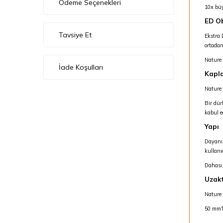
Ödeme Seçenekleri
10x büy
ED Ob
Tavsiye Et
Ekstra 
ortadan 
Nature 
İade Koşulları
Kapla
Nature 
Bir dür
kabul ed
Yapı
Dayanık
kullanıc
Dahası,
Uzakt
Nature
50 mm'l