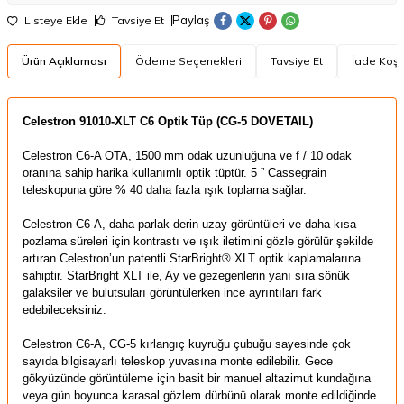
Paylaş
Listeye Ekle
Tavsiye Et
Ürün Açıklaması
Ödeme Seçenekleri
Tavsiye Et
İade Koşul
Celestron 91010-XLT C6 Optik Tüp (CG-5 DOVETAIL)
Celestron C6-A OTA, 1500 mm odak uzunluğuna ve f / 10 odak
oranına sahip harika kullanımlı optik tüptür. 5 ” Cassegrain
teleskopuna göre % 40 daha fazla ışık toplama sağlar.
Celestron C6-A, daha parlak derin uzay görüntüleri ve daha kısa
pozlama süreleri için kontrastı ve ışık iletimini gözle görülür şekilde
artıran Celestron’un patentli StarBright® XLT optik kaplamalarına
sahiptir. StarBright XLT ile, Ay ve gezegenlerin yanı sıra sönük
galaksiler ve bulutsuları görüntülerken ince ayrıntıları fark
edebileceksiniz.
Celestron C6-A, CG-5 kırlangıç ​​kuyruğu çubuğu sayesinde çok
sayıda bilgisayarlı teleskop yuvasına monte edilebilir. Gece
gökyüzünde görüntüleme için basit bir manuel altazimut kundağına
veya gün boyunca karasal gözlem dürbünü olarak monte edildiğinde