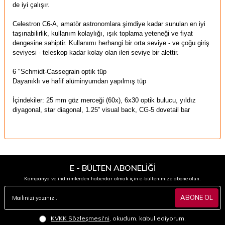
de iyi çalışır.
Celestron C6-A, amatör astronomlara şimdiye kadar sunulan en iyi
taşınabilirlik, kullanım kolaylığı, ışık toplama yeteneği ve fiyat
dengesine sahiptir. Kullanımı herhangi bir orta seviye - ve çoğu giriş
seviyesi - teleskop kadar kolay olan ileri seviye bir alettir.
6 "Schmidt-Cassegrain optik tüp
Dayanıklı ve hafif alüminyumdan yapılmış tüp
İçindekiler: 25 mm göz merceği (60x), 6x30 optik bulucu, yıldız
diyagonal, star diagonal, 1.25” visual back, CG-5 dovetail bar
E - BÜLTEN ABONELİĞİ
Kampanya ve indirimlerden haberdar olmak için e-bültenimize abone olun.
ABONE OL
KVKK Sözleşmesi'ni
, okudum, kabul ediyorum.