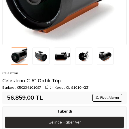
Celestron
Celestron C 6" Optik Tüp
Barkod :
050234101097
Ürün Kodu :
CL 91010-XLT
56.859,00
TL
Fiyat Alarmı
Tükendi
Gelince Haber Ver