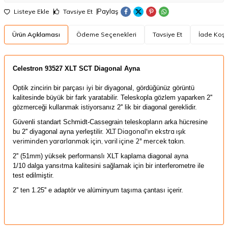
Paylaş
Listeye Ekle
Tavsiye Et
Ürün Açıklaması
Ödeme Seçenekleri
Tavsiye Et
İade Koşul
Celestron 93527 XLT SCT Diagonal Ayna
Optik
zincirin
bir
parçası
iyi bir
diyagonal,
gördüğünüz
görüntü
kalitesinde
büyük bir fark
yaratabilir
. Teleskopla
gözlem
yaparken
2''
gözmerceği kullanmak istiyorsanız 2'' lik bir diagonal gereklidir.
Güvenli
standart
Schmidt
-
Cassegrain
teleskopların
arka
hücresine
XLT
Diagonal'ın
ekstra
ışık
bu
2''
d
iyagonal
ayna yerleştilir.
verimi
nden
yararlanmak için
,
varil
içine
2
"
mercek
takın
.
2'' (51mm) yüksek performanslı XLT kaplama diagonal ayna
1/10 dalga yansıtma kalitesini sağlamak için bir interferometre ile
test edilmiştir.
2'' ten 1.25'' e adaptör ve alüminyum taşıma çantası içerir.