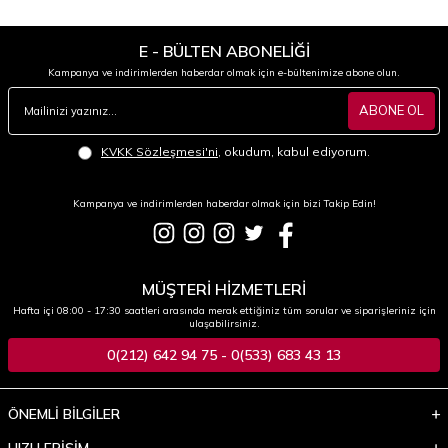
E - BÜLTEN ABONELİĞİ
Kampanya ve indirimlerden haberdar olmak için e-bültenimize abone olun.
ABONE OL
KVKK Sözleşmesi'ni
, okudum, kabul ediyorum.
Kampanya ve indirimlerden haberdar olmak için bizi Takip Edin!
MÜŞTERİ HİZMETLERİ
Hafta içi 08:00 - 17:30 saatleri arasında merak ettiğiniz tüm sorular ve siparişleriniz için
ulaşabilirsiniz.
0(212) 642 94 75 - 0(533) 683 43 13
ÖNEMLİ BİLGİLER
HIZLI ERİŞİM