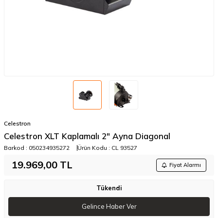
Celestron
Celestron XLT Kaplamalı 2" Ayna Diagonal
Barkod :
050234935272
Ürün Kodu :
CL 93527
19.969,00
TL
Fiyat Alarmı
Tükendi
Gelince Haber Ver