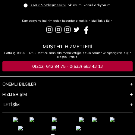
KVKK Sözleşmesi'ni
, okudum, kabul ediyorum.
Kampanya ve indirimlerden haberdar olmak için bizi Takip Edin!
MÜŞTERİ HİZMETLERİ
Hafta içi 08:00 - 17:30 saatleri arasında merak ettiğiniz tüm sorular ve siparişleriniz için
ulaşabilirsiniz.
0(212) 642 94 75 - 0(533) 683 43 13
ÖNEMLİ BİLGİLER
HIZLI ERİŞİM
İLETİŞİM