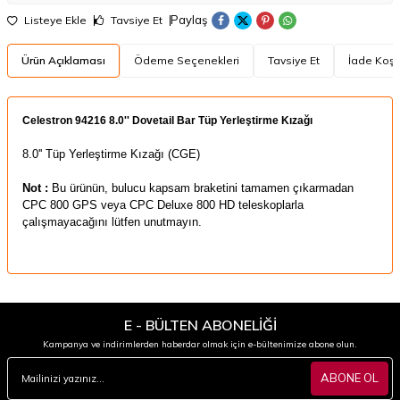
Paylaş
Listeye Ekle
Tavsiye Et
Ürün Açıklaması
Ödeme Seçenekleri
Tavsiye Et
İade Koşul
​Celestron 94216 8.0'' Dovetail Bar Tüp Yerleştirme Kızağı
8.0'' Tüp Yerleştirme Kızağı (CGE)
Not :
Bu ürünün, bulucu kapsam braketini tamamen çıkarmadan
CPC 800 GPS veya CPC Deluxe 800 HD teleskoplarla
çalışmayacağını lütfen unutmayın.
E - BÜLTEN ABONELİĞİ
Kampanya ve indirimlerden haberdar olmak için e-bültenimize abone olun.
ABONE OL