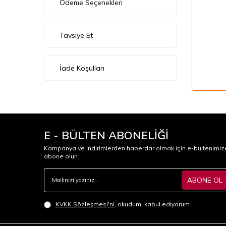
Ödeme Seçenekleri
Tavsiye Et
İade Koşulları
E - BÜLTEN ABONELİĞİ
Kampanya ve indirimlerden haberdar olmak için e-bültenimiz
abone olun.
ABONE OL
KVKK Sözleşmesi'ni
, okudum, kabul ediyorum.