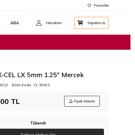
Favoriler
ARA
Hesabım
Sepetim
(
0
)
 X-CEL LX 5mm 1.25" Mercek
4213
Ürün Kodu :
CL 93421
,00
TL
Fiyat Alarmı
Tükendi
Gelince Haber Ver