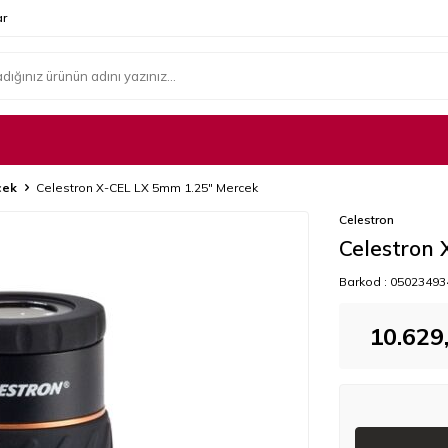
r
cek
Celestron X-CEL LX 5mm 1.25" Mercek
Celestron
Celestron
Barkod :
05023493
10.629