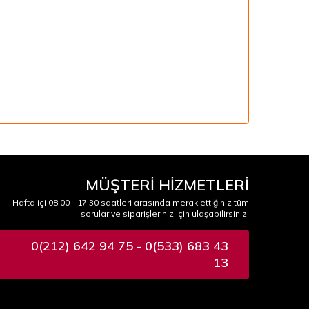
MÜŞTERİ HİZMETLERİ
Hafta içi 08:00 - 17:30 saatleri arasında merak ettiğiniz tüm
sorular ve siparişleriniz için ulaşabilirsiniz.
0(212) 642 94 75 - 0(533) 683 43
13