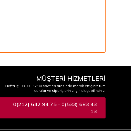
MÜŞTERİ HİZMETLERİ
Hafta içi 08:00 - 17:30 saatleri arasında merak ettiğiniz tüm
sorular ve siparişleriniz için ulaşabilirsiniz.
0(212) 642 94 75 - 0(533) 683 43
13