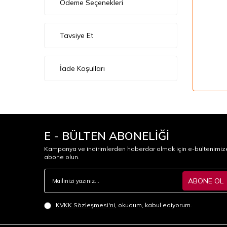
Ödeme Seçenekleri
Tavsiye Et
İade Koşulları
E - BÜLTEN ABONELİĞİ
Kampanya ve indirimlerden haberdar olmak için e-bültenimiz
abone olun.
ABONE OL
KVKK Sözleşmesi'ni
, okudum, kabul ediyorum.