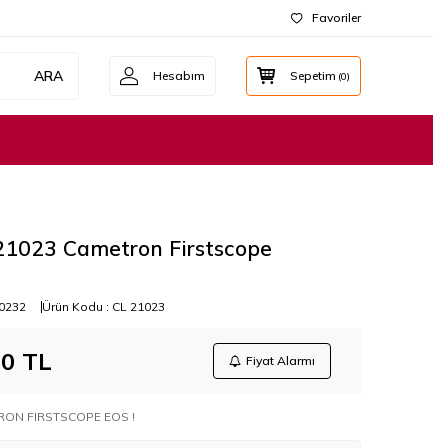
Favoriler
ARA
Hesabım
Sepetim
(
0
)
21023 Cametron Firstscope
0232
Ürün Kodu :
CL 21023
00
TL
Fiyat Alarmı
ON FIRSTSCOPE EOS !