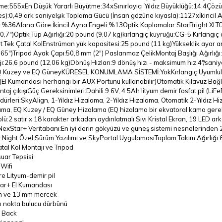
me:
555x
En Düşük Yararlı Büyütme:
34x
Sınırlayıcı Yıldız Büyüklüğü:
14.4
Çözün
s):
0,49 ark saniye
Işık Toplama Gücü (İnsan gözüne kıyasla):
1127x
İkincil 
:
%36
Alana Göre İkincil Ayna Engeli:
%13
Optik Kaplamalar:
StarBright XLT
O
0,7")
Optik Tüp Ağırlığı:
20 pound (9,07 kg)
kırlangıç ​​kuyruğu:
CG-5 Kırlangıç ​
 Tek Çatal Kol
Enstrüman yük kapasitesi:
25 pound (11 kg)
Yükseklik ayar ar
 65")
Tripod Ayak Çapı:
50,8 mm (2") Paslanmaz Çelik
Montaj Başlığı Ağırlığı:
ı:
26,6 pound (12,06 kg)
Dönüş Hızları:
9 dönüş hızı - maksimum hız 4°/saniy
Q Kuzey ve EQ Güney
KÜRESEL KONUMLAMA SİSTEMİ:
Yok
Kırlangıç ​​Uyumlu
(El Kumandası herhangi bir AUX Portunu kullanabilir)
Otomatik Kılavuz Bağl
taj çıkışı
Güç Gereksinimleri:
Dahili 9 6V, 4 5Ah lityum demir fosfat pil (LiF
ürleri:
SkyAlign, 1-Yıldız Hizalama, 2-Yıldız Hizalama, Otomatik 2-Yıldız 
ama, EQ Kuzey / EQ Güney Hizalama (EQ hizalama bir ekvatoral kama gerekt
lü:
2 satır x 18 karakter arkadan aydınlatmalı Sıvı Kristal Ekran, 19 LED a
NexStar+ Veritabanı:
En iyi derin gökyüzü ve güneş sistemi nesnelerinden 
 Night Özel Sürüm Yazılımı ve SkyPortal Uygulaması
Toplam Takım Ağırlığı:
tal Kol Montajı ve Tripod
uar Tepsisi
 Wifi
e Lityum-demir pil
ar+ El Kumandası
 ve 13 mm mercek
ı nokta bulucu dürbünü
l Back