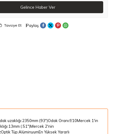
Gelince Haber Ver
Paylaş
Tavsiye Et
dak uzaklığı:
2350mm (93")
Odak Oranı:
f/10
Mercek 1'in
lığı:
13mm (.51")
Mercek 2'nin
z
Optik Tüp:
Alüminyum
En Yüksek Yararlı