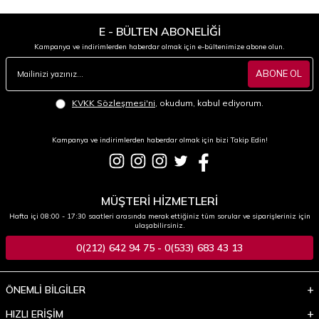
E - BÜLTEN ABONELİĞİ
Kampanya ve indirimlerden haberdar olmak için e-bültenimize abone olun.
ABONE OL
KVKK Sözleşmesi'ni
, okudum, kabul ediyorum.
Kampanya ve indirimlerden haberdar olmak için bizi Takip Edin!
MÜŞTERİ HİZMETLERİ
Hafta içi 08:00 - 17:30 saatleri arasında merak ettiğiniz tüm sorular ve siparişleriniz için
ulaşabilirsiniz.
0(212) 642 94 75 - 0(533) 683 43 13
ÖNEMLİ BİLGİLER
HIZLI ERİŞİM