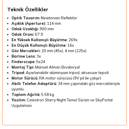
Teknik Özellikler
Optik Tasarım:
Newtonian Reflektör
Açıklık (Aperture):
114 mm
Odak Uzaklığı:
900 mm
Odak Oranı:
f/7.9
En Yüksek Kullanışlı Büyütme:
269x
En Düşük Kullanışlı Büyütme:
16x
Göz Mercekleri:
20 mm (45x), 4 mm (225x)
Barlow Lens:
3x
Finderscope:
5x24
Montaj Tipi:
Manuel Alman Ekvatoryal
Tripod:
Ayarlanabilir alüminyum tripod, aksesuar tepsili
Motor Sürücü:
RA motor sürücüsü (9V pil ile çalışır)
Akıllı Telefon Adaptörü:
34 mm çapındaki göz mercekleriyle
uyumlu
Toplam Ağırlık:
5.58 kg
Yazılım:
Celestron Starry Night Temel Sürüm ve SkyPortal
Uygulaması