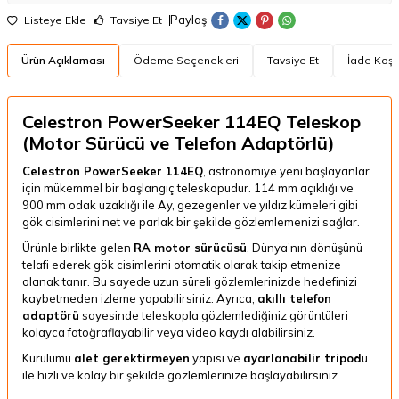
Paylaş
Listeye Ekle
Tavsiye Et
Ürün Açıklaması
Ödeme Seçenekleri
Tavsiye Et
İade Koşul
Celestron PowerSeeker 114EQ Teleskop
(Motor Sürücü ve Telefon Adaptörlü)
Celestron PowerSeeker 114EQ
, astronomiye yeni başlayanlar
için mükemmel bir başlangıç teleskopudur. 114 mm açıklığı ve
900 mm odak uzaklığı ile Ay, gezegenler ve yıldız kümeleri gibi
gök cisimlerini net ve parlak bir şekilde gözlemlemenizi sağlar.
Ürünle birlikte gelen
RA motor sürücüsü
, Dünya'nın dönüşünü
telafi ederek gök cisimlerini otomatik olarak takip etmenize
olanak tanır. Bu sayede uzun süreli gözlemlerinizde hedefinizi
kaybetmeden izleme yapabilirsiniz. Ayrıca,
akıllı telefon
adaptörü
sayesinde teleskopla gözlemlediğiniz görüntüleri
kolayca fotoğraflayabilir veya video kaydı alabilirsiniz.
Kurulumu
alet gerektirmeyen
yapısı ve
ayarlanabilir tripod
u
ile hızlı ve kolay bir şekilde gözlemlerinize başlayabilirsiniz.