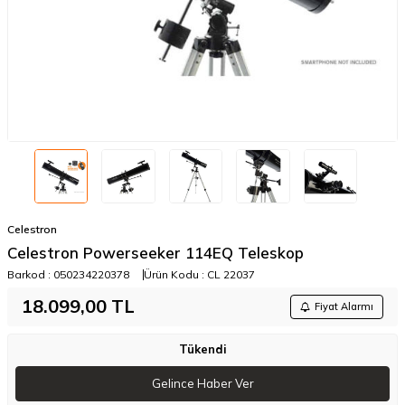
Celestron
Celestron Powerseeker 114EQ Teleskop
Barkod :
050234220378
Ürün Kodu :
CL 22037
18.099,00
TL
Fiyat Alarmı
Tükendi
Gelince Haber Ver