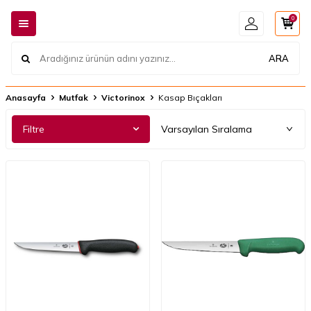
0
ARA
Anasayfa
Mutfak
Victorinox
Kasap Bıçakları
Filtre