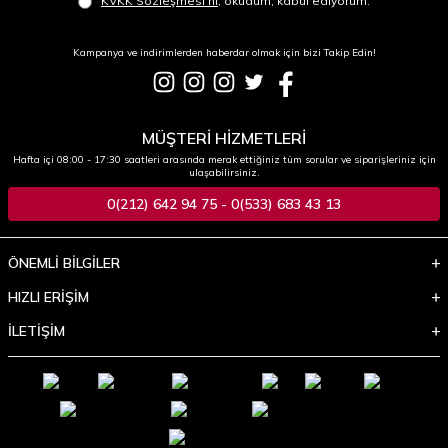
KVKK Sözleşmesi'ni
, okudum, kabul ediyorum.
Kampanya ve indirimlerden haberdar olmak için bizi Takip Edin!
MÜŞTERİ HİZMETLERİ
Hafta içi 08:00 - 17:30 saatleri arasında merak ettiğiniz tüm sorular ve siparişleriniz için
ulaşabilirsiniz.
0(212) 642 94 75 - 0(533) 683 43 13
ÖNEMLİ BİLGİLER
HIZLI ERİŞİM
İLETİŞİM