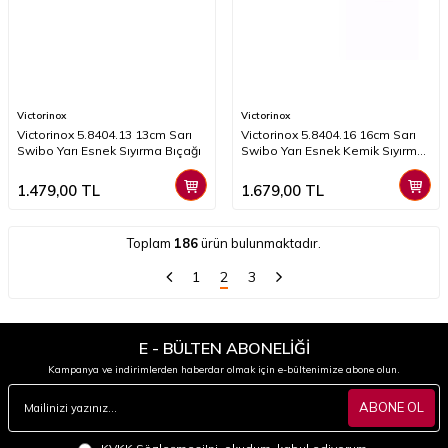
Victorinox
Victorinox
Victorinox 5.8404.13 13cm Sarı
Victorinox 5.8404.16 16cm Sarı
Swibo Yarı Esnek Sıyırma Bıçağı
Swibo Yarı Esnek Kemik Sıyırma
Bıçağı
1.479,00
TL
1.679,00
TL
Toplam
186
ürün bulunmaktadır.
1
2
3
E - BÜLTEN ABONELİĞİ
Kampanya ve indirimlerden haberdar olmak için e-bültenimize abone olun.
ABONE OL